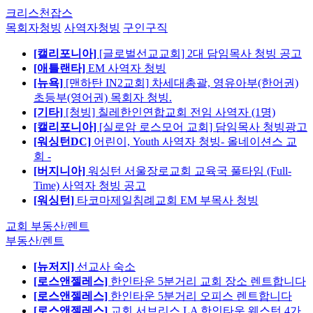
크리스천잡스
목회자청빙
사역자청빙
구인구직
[캘리포니아]
[글로벌선교교회] 2대 담임목사 청빙 공고
[애틀랜타]
EM 사역자 청빙
[뉴욕]
[맨하탄 IN2교회] 차세대총괄, 영유아부(한어권)
초등부(영어권) 목회자 청빙.
[기타]
[청빙] 칠레한인연합교회 전임 사역자 (1명)
[캘리포니아]
[실로암 로스모어 교회] 담임목사 청빙광고
[워싱턴DC]
어린이, Youth 사역자 청빙- 올네이션스 교
회 -
[버지니아]
워싱턴 서울장로교회 교육국 풀타임 (Full-
Time) 사역자 청빙 공고
[워싱턴]
타코마제일침례교회 EM 부목사 청빙
교회 부동산/렌트
부동산/렌트
[뉴저지]
선교사 숙소
[로스앤젤레스]
한인타운 5분거리 교회 장소 렌트합니다
[로스앤젤레스]
한인타운 5분거리 오피스 렌트합니다
[로스앤젤레스]
교회 서브리스 LA 한인타운 웨스턴 4가