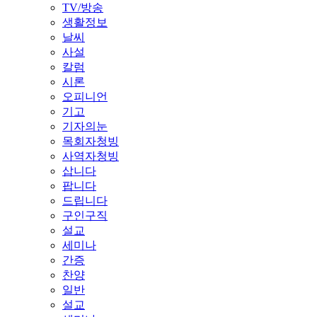
TV/방송
생활정보
날씨
사설
칼럼
시론
오피니언
기고
기자의눈
목회자청빙
사역자청빙
삽니다
팝니다
드립니다
구인구직
설교
세미나
간증
찬양
일반
설교