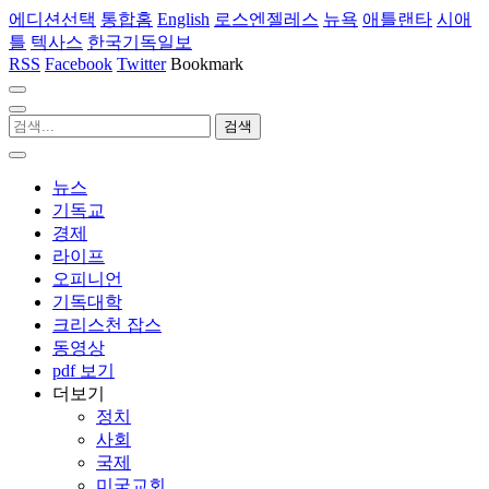
에디션선택
통합홈
English
로스엔젤레스
뉴욕
애틀랜타
시애
틀
텍사스
한국기독일보
RSS
Facebook
Twitter
Bookmark
뉴스
기독교
경제
라이프
오피니언
기독대학
크리스천 잡스
동영상
pdf 보기
더보기
정치
사회
국제
미국교회