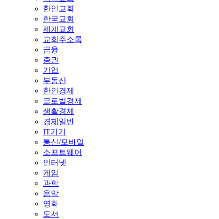
한인교회
한국교회
세계교회
교회주소록
금융
증권
기업
부동산
한인경제
글로벌경제
생활경제
경제일반
IT기기
통신/모바일
소프트웨어
인터넷
게임
과학
음악
영화
도서