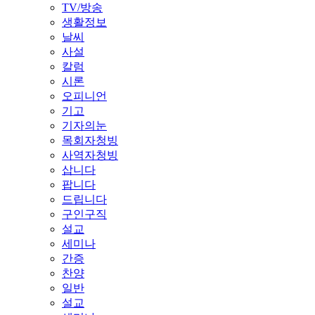
TV/방송
생활정보
날씨
사설
칼럼
시론
오피니언
기고
기자의눈
목회자청빙
사역자청빙
삽니다
팝니다
드립니다
구인구직
설교
세미나
간증
찬양
일반
설교