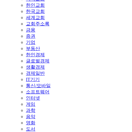
한인교회
한국교회
세계교회
교회주소록
금융
증권
기업
부동산
한인경제
글로벌경제
생활경제
경제일반
IT기기
통신/모바일
소프트웨어
인터넷
게임
과학
음악
영화
도서