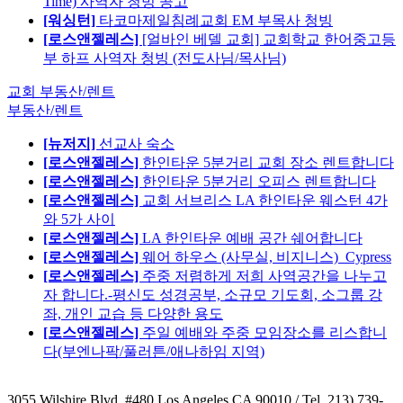
Time) 사역자 청빙 공고
[워싱턴]
타코마제일침례교회 EM 부목사 청빙
[로스앤젤레스]
[얼바인 베델 교회] 교회학교 한어중고등
부 하프 사역자 청빙 (전도사님/목사님)
교회 부동산/렌트
부동산/렌트
[뉴저지]
선교사 숙소
[로스앤젤레스]
한인타운 5분거리 교회 장소 렌트합니다
[로스앤젤레스]
한인타운 5분거리 오피스 렌트합니다
[로스앤젤레스]
교회 서브리스 LA 한인타운 웨스턴 4가
와 5가 사이
[로스앤젤레스]
LA 한인타운 예배 공간 쉐어합니다
[로스앤젤레스]
웨어 하우스 (사무실, 비지니스)_Cypress
[로스앤젤레스]
주중 저렴하게 저희 사역공간을 나누고
자 합니다.-평신도 성경공부, 소규모 기도회, 소그룹 강
좌, 개인 교습 등 다양한 용도
[로스앤젤레스]
주일 예배와 주중 모임장소를 리스합니
다(부엔나팍/풀러튼/애나하임 지역)
3055 Wilshire Blvd. #480 Los Angeles CA 90010
/ Tel. 213) 739-