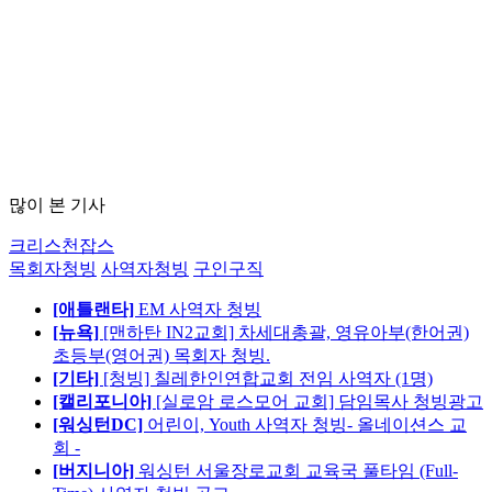
많이 본 기사
크리스천잡스
목회자청빙
사역자청빙
구인구직
[애틀랜타]
EM 사역자 청빙
[뉴욕]
[맨하탄 IN2교회] 차세대총괄, 영유아부(한어권)
초등부(영어권) 목회자 청빙.
[기타]
[청빙] 칠레한인연합교회 전임 사역자 (1명)
[캘리포니아]
[실로암 로스모어 교회] 담임목사 청빙광고
[워싱턴DC]
어린이, Youth 사역자 청빙- 올네이션스 교
회 -
[버지니아]
워싱턴 서울장로교회 교육국 풀타임 (Full-