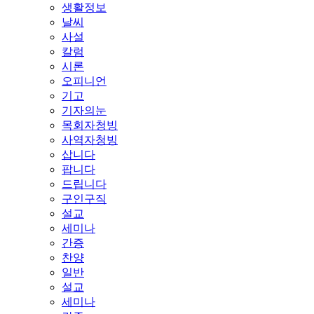
생활정보
날씨
사설
칼럼
시론
오피니언
기고
기자의눈
목회자청빙
사역자청빙
삽니다
팝니다
드립니다
구인구직
설교
세미나
간증
찬양
일반
설교
세미나