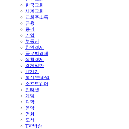
한국교회
세계교회
교회주소록
금융
증권
기업
부동산
한인경제
글로벌경제
생활경제
경제일반
IT기기
통신/모바일
소프트웨어
인터넷
게임
과학
음악
영화
도서
TV/방송