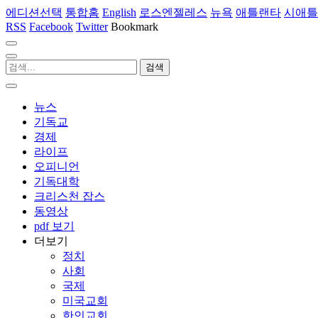
에디션선택
통합홈
English
로스엔젤레스
뉴욕
애틀랜타
시애틀
RSS
Facebook
Twitter
Bookmark
뉴스
기독교
경제
라이프
오피니언
기독대학
크리스천 잡스
동영상
pdf 보기
더보기
정치
사회
국제
미국교회
한인교회