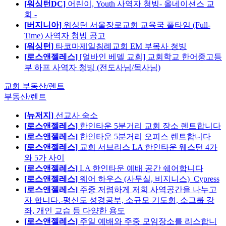
[워싱턴DC]
어린이, Youth 사역자 청빙- 올네이션스 교
회 -
[버지니아]
워싱턴 서울장로교회 교육국 풀타임 (Full-
Time) 사역자 청빙 공고
[워싱턴]
타코마제일침례교회 EM 부목사 청빙
[로스앤젤레스]
[얼바인 베델 교회] 교회학교 한어중고등
부 하프 사역자 청빙 (전도사님/목사님)
교회 부동산/렌트
부동산/렌트
[뉴저지]
선교사 숙소
[로스앤젤레스]
한인타운 5분거리 교회 장소 렌트합니다
[로스앤젤레스]
한인타운 5분거리 오피스 렌트합니다
[로스앤젤레스]
교회 서브리스 LA 한인타운 웨스턴 4가
와 5가 사이
[로스앤젤레스]
LA 한인타운 예배 공간 쉐어합니다
[로스앤젤레스]
웨어 하우스 (사무실, 비지니스)_Cypress
[로스앤젤레스]
주중 저렴하게 저희 사역공간을 나누고
자 합니다.-평신도 성경공부, 소규모 기도회, 소그룹 강
좌, 개인 교습 등 다양한 용도
[로스앤젤레스]
주일 예배와 주중 모임장소를 리스합니