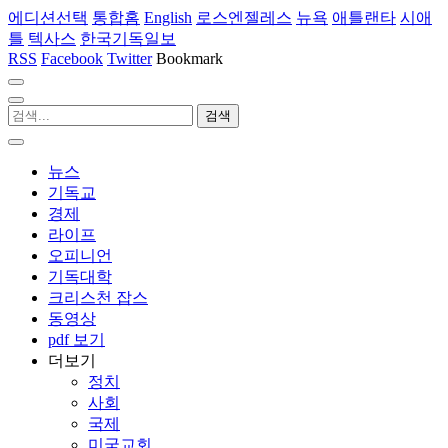
에디션선택
통합홈
English
로스엔젤레스
뉴욕
애틀랜타
시애
틀
텍사스
한국기독일보
RSS
Facebook
Twitter
Bookmark
뉴스
기독교
경제
라이프
오피니언
기독대학
크리스천 잡스
동영상
pdf 보기
더보기
정치
사회
국제
미국교회