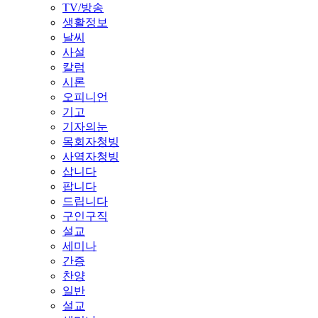
TV/방송
생활정보
날씨
사설
칼럼
시론
오피니언
기고
기자의눈
목회자청빙
사역자청빙
삽니다
팝니다
드립니다
구인구직
설교
세미나
간증
찬양
일반
설교