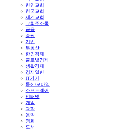
한인교회
한국교회
세계교회
교회주소록
금융
증권
기업
부동산
한인경제
글로벌경제
생활경제
경제일반
IT기기
통신/모바일
소프트웨어
인터넷
게임
과학
음악
영화
도서