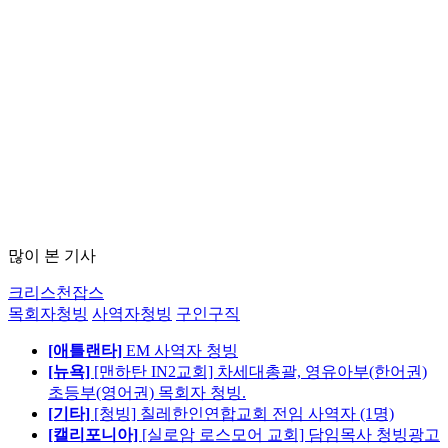
많이 본 기사
크리스천잡스
목회자청빙
사역자청빙
구인구직
[애틀랜타]
EM 사역자 청빙
[뉴욕]
[맨하탄 IN2교회] 차세대총괄, 영유아부(한어권)
초등부(영어권) 목회자 청빙.
[기타]
[청빙] 칠레한인연합교회 전임 사역자 (1명)
[캘리포니아]
[실로암 로스모어 교회] 담임목사 청빙광고