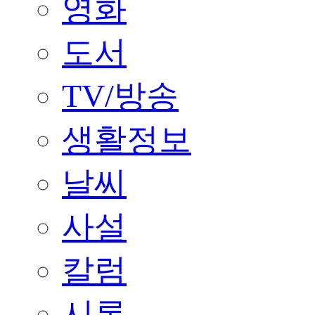
영화
도서
TV/방송
생활정보
날씨
사설
칼럼
시론