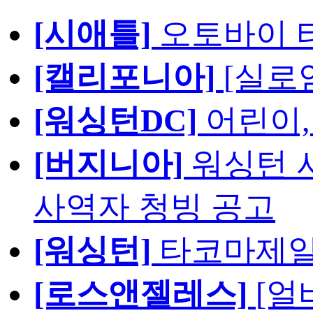
[시애틀]
오토바이 
[캘리포니아]
[실로
[워싱턴DC]
어린이,
[버지니아]
워싱턴 서
사역자 청빙 공고
[워싱턴]
타코마제일
[로스앤젤레스]
[얼