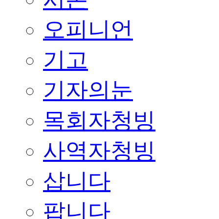
오피니언
기고
기자의눈
목회자청빙
사역자청빙
삽니다
팝니다