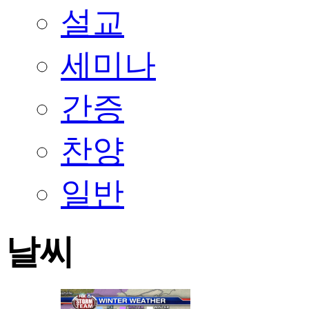
설교
세미나
간증
찬양
일반
날씨