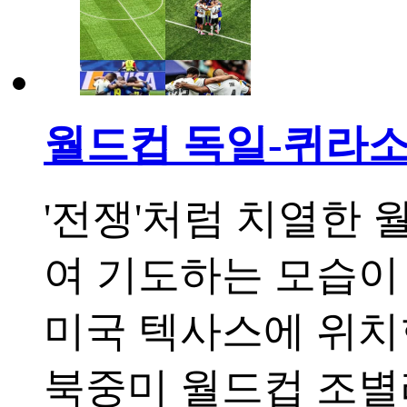
월드컵 독일-퀴라소 
'전쟁'처럼 치열한 
여 기도하는 모습이 
미국 텍사스에 위치한
북중미 월드컵 조별리