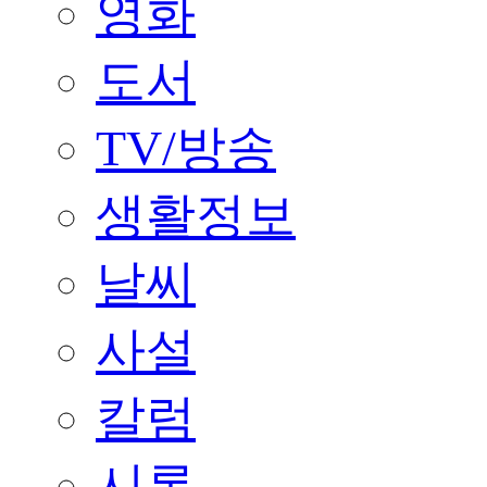
영화
도서
TV/방송
생활정보
날씨
사설
칼럼
시론