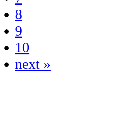
8
9
10
next »