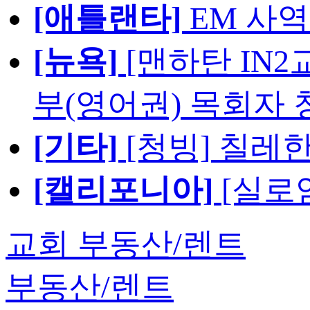
[애틀랜타]
EM 사
[뉴욕]
[맨하탄 IN
부(영어권) 목회자 
[기타]
[청빙] 칠레
[캘리포니아]
[실로
교회 부동산/렌트
부동산/렌트