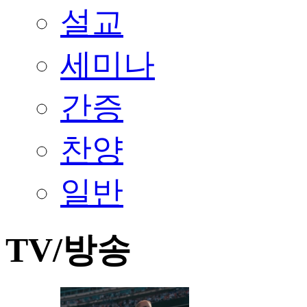
설교
세미나
간증
찬양
일반
TV/방송