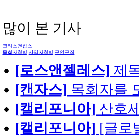
많이 본 기사
크리스천잡스
목회자청빙
사역자청빙
구인구직
[로스앤젤레스]
제
[캔자스]
목회자를 모
[캘리포니아]
산호세
[캘리포니아]
[글로