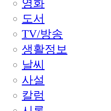
영화
도서
TV/방송
생활정보
날씨
사설
칼럼
시론