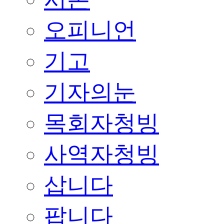
오피니언
기고
기자의눈
목회자청빙
사역자청빙
삽니다
팝니다