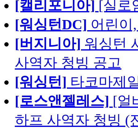
[캘리포니아]
[실로
[워싱턴DC]
어린이,
[버지니아]
워싱턴 서
사역자 청빙 공고
[워싱턴]
타코마제일
[로스앤젤레스]
[얼
하프 사역자 청빙 (