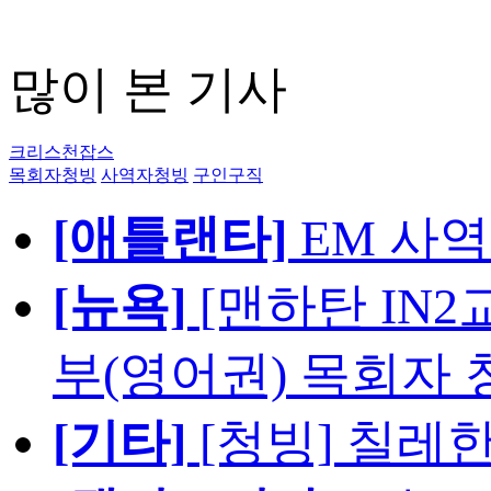
많이 본 기사
크리스천잡스
목회자청빙
사역자청빙
구인구직
[애틀랜타]
EM 사
[뉴욕]
[맨하탄 IN
부(영어권) 목회자 
[기타]
[청빙] 칠레