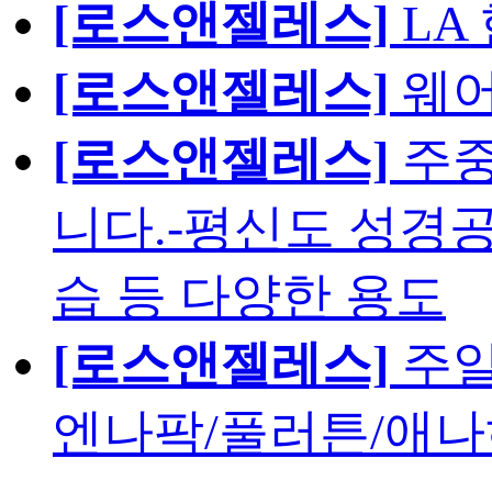
[로스앤젤레스]
LA
[로스앤젤레스]
웨어
[로스앤젤레스]
주중
니다.-평신도 성경공
습 등 다양한 용도
[로스앤젤레스]
주일
엔나팍/풀러튼/애나