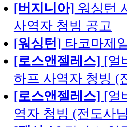
[버지니아]
워싱턴 서
사역자 청빙 공고
[워싱턴]
타코마제일
[로스앤젤레스]
[얼
하프 사역자 청빙 (
[로스앤젤레스]
[얼
역자 청빙 (전도사님