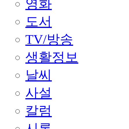
영화
도서
TV/방송
생활정보
날씨
사설
칼럼
시론