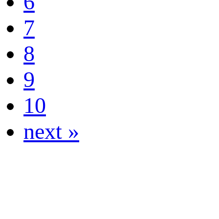
6
7
8
9
10
next »