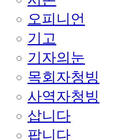
오피니언
기고
기자의눈
목회자청빙
사역자청빙
삽니다
팝니다