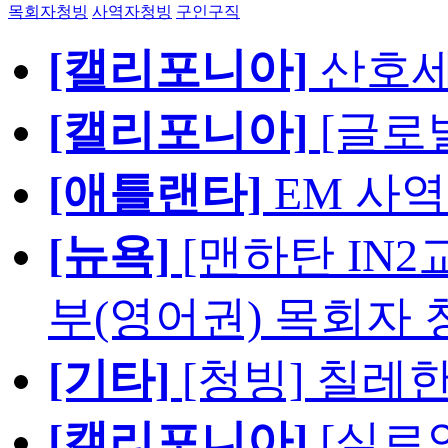
목회자청빙
사역자청빙
구인구직
[캘리포니아]
산호세
[캘리포니아]
[글로
[애틀랜타]
EM 사
[뉴욕]
[맨하탄 IN
부(영어권) 목회자 
[기타]
[청빙] 칠레
[캘리포니아]
[실로