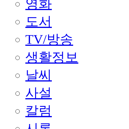
영화
도서
TV/방송
생활정보
날씨
사설
칼럼
시론