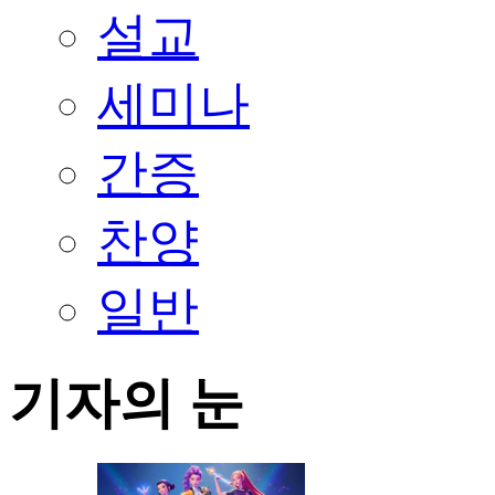
설교
세미나
간증
찬양
일반
기자의 눈