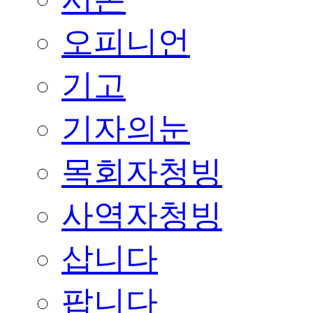
오피니언
기고
기자의눈
목회자청빙
사역자청빙
삽니다
팝니다