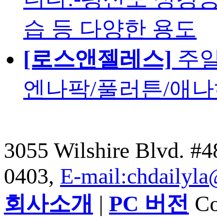
습 등 다양한 용도
[로스앤젤레스]
주일
엔나팍/풀러튼/애나
3055 Wilshire Blvd. #
0403,
E-mail:chdailyl
회사소개
|
PC 버전
Cop