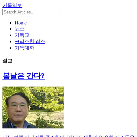
기독일보
Home
뉴스
기독교
크리스천 잡스
기독대학
설교
봄날은 간다?