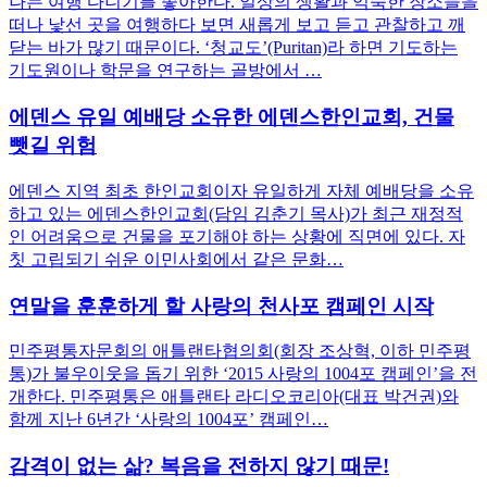
나는 여행 다니기를 좋아한다. 일상의 생활과 익숙한 장소들을
떠나 낯선 곳을 여행하다 보면 새롭게 보고 듣고 관찰하고 깨
닫는 바가 많기 때문이다. ‘청교도’(Puritan)라 하면 기도하는
기도원이나 학문을 연구하는 골방에서 …
에덴스 유일 예배당 소유한 에덴스한인교회, 건물
뺏길 위험
에덴스 지역 최초 한인교회이자 유일하게 자체 예배당을 소유
하고 있는 에덴스한인교회(담임 김춘기 목사)가 최근 재정적
인 어려움으로 건물을 포기해야 하는 상황에 직면에 있다. 자
칫 고립되기 쉬운 이민사회에서 같은 문화…
연말을 훈훈하게 할 사랑의 천사포 캠페인 시작
민주평통자문회의 애틀랜타협의회(회장 조상혁, 이하 민주평
통)가 불우이웃을 돕기 위한 ‘2015 사랑의 1004포 캠페인’을 전
개한다. 민주평통은 애틀랜타 라디오코리아(대표 박건권)와
함께 지난 6년간 ‘사랑의 1004포’ 캠페인…
감격이 없는 삶? 복음을 전하지 않기 때문!