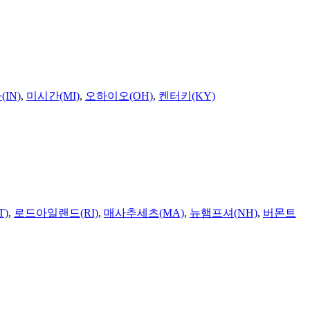
IN)
,
미시간(MI)
,
오하이오(OH)
,
켄터키(KY)
T)
,
로드아일랜드(RI)
,
매사추세츠(MA)
,
뉴햄프셔(NH)
,
버몬트