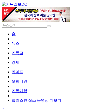
DC
홈
뉴스
기독교
경제
라이프
오피니언
기독대학
크리스천 잡스
동영상
더보기