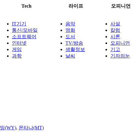
Tech
라이프
오피니언
IT기기
음악
사설
통신/모바일
영화
칼럼
소프트웨어
도서
시론
인터넷
TV/방송
오피니언
게임
생활정보
기고
과학
날씨
기자의눈
밍(WY)
,
몬타나(MT)