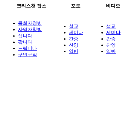
크리스천 잡스
포토
비디오
목회자청빙
설교
설교
사역자청빙
세미나
세미나
삽니다
간증
간증
팝니다
찬양
찬양
드립니다
일반
일반
구인구직