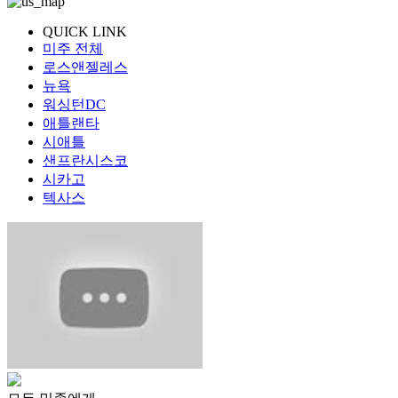
QUICK LINK
미주 전체
로스앤젤레스
뉴욕
워싱턴DC
애틀랜타
시애틀
샌프란시스코
시카고
텍사스