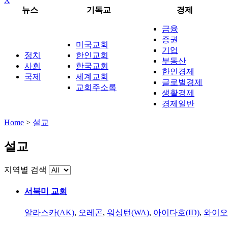
X
뉴스
기독교
경제
금융
증권
미국교회
기업
정치
한인교회
부동산
사회
한국교회
한인경제
국제
세계교회
글로벌경제
교회주소록
생활경제
경제일반
Home
>
설교
설교
지역별 검색
서북미 교회
알라스카(AK)
,
오레곤
,
워싱턴(WA)
,
아이다호(ID)
,
와이오