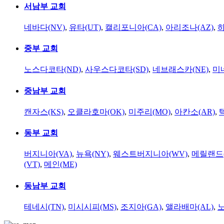
서남부 교회
네바다(NV)
,
유타(UT)
,
캘리포니아(CA)
,
아리조나(AZ)
,
하
중부 교회
노스다코타(ND)
,
사우스다코타(SD)
,
네브래스카(NE)
,
미
중남부 교회
캔자스(KS)
,
오클라호마(OK)
,
미주리(MO)
,
아칸소(AR)
,
동부 교회
버지니아(VA)
,
뉴욕(NY)
,
웨스트버지니아(WV)
,
메릴랜드(
(VT)
,
메인(ME)
동남부 교회
테네시(TN)
,
미시시피(MS)
,
조지아(GA)
,
앨라배마(AL)
,