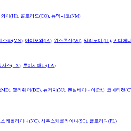
와이(HI)
,
콜로라도(CO)
,
뉴멕시코(NM)
네소타(MN)
,
아이오와(IA)
,
위스콘신(WI)
,
일리노이 (IL)
,
인디애나(
텍사스(TX)
,
루이지애나(LA)
MD)
,
델라웨어(DE)
,
뉴저지(NJ)
,
펜실베이니아(PA)
,
코네티컷(C
노스캐롤라이나(NC)
,
사우스캐롤라이나(SC)
,
플로리다(FL)