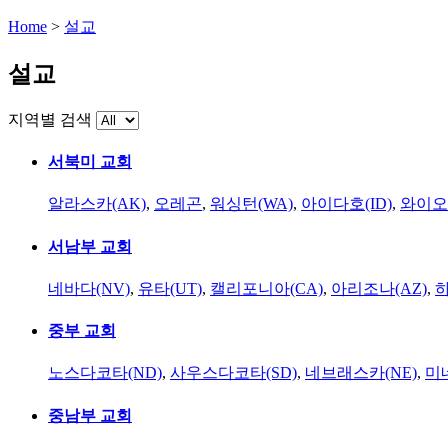
Home
>
설교
설교
지역별 검색
서북미 교회
알라스카(AK)
,
오레곤
,
워싱턴(WA)
,
아이다호(ID)
,
와이오
서남부 교회
네바다(NV)
,
유타(UT)
,
캘리포니아(CA)
,
아리조나(AZ)
,
하
중부 교회
노스다코타(ND)
,
사우스다코타(SD)
,
네브래스카(NE)
,
미
중남부 교회