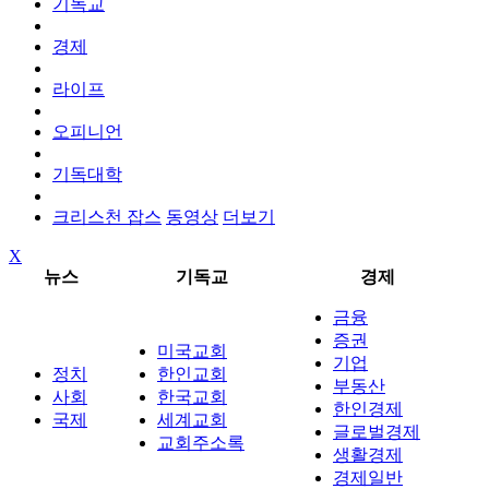
기독교
경제
라이프
오피니언
기독대학
크리스천 잡스
동영상
더보기
X
뉴스
기독교
경제
금융
증권
미국교회
기업
정치
한인교회
부동산
사회
한국교회
한인경제
국제
세계교회
글로벌경제
교회주소록
생활경제
경제일반