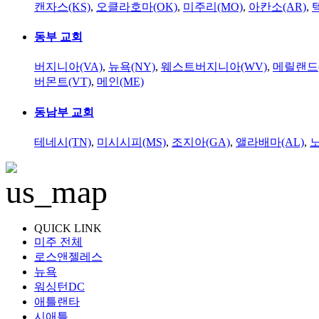
캔자스(KS)
,
오클라호마(OK)
,
미주리(MO)
,
아칸소(AR)
,
동부 교회
버지니아(VA)
,
뉴욕(NY)
,
웨스트버지니아(WV)
,
메릴랜드(
버몬트(VT)
,
메인(ME)
동남부 교회
테네시(TN)
,
미시시피(MS)
,
조지아(GA)
,
앨라배마(AL)
,
QUICK LINK
미주 전체
로스앤젤레스
뉴욕
워싱턴DC
애틀랜타
시애틀