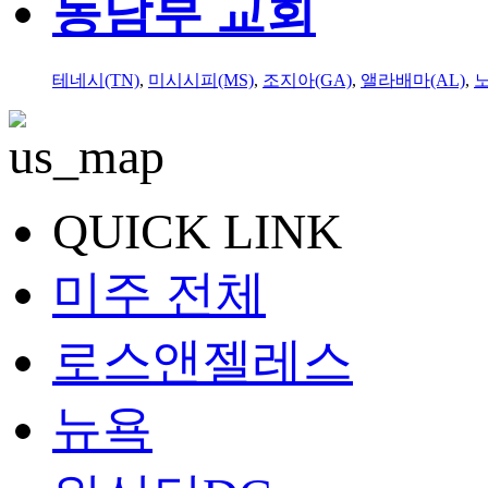
동남부 교회
테네시(TN)
,
미시시피(MS)
,
조지아(GA)
,
앨라배마(AL)
,
QUICK LINK
미주 전체
로스앤젤레스
뉴욕