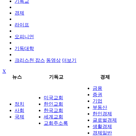
기독교
경제
라이프
오피니언
기독대학
크리스천 잡스
동영상
더보기
X
뉴스
기독교
경제
금융
증권
미국교회
기업
정치
한인교회
부동산
사회
한국교회
한인경제
국제
세계교회
글로벌경제
교회주소록
생활경제
경제일반