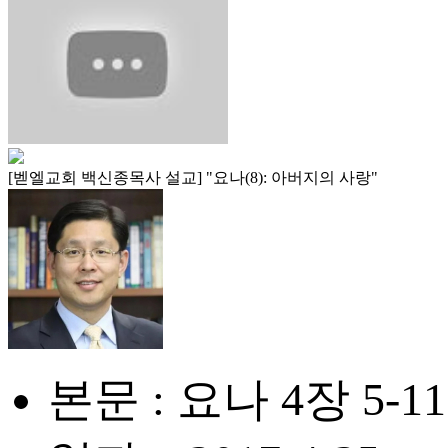
[벧엘교회 백신종목사 설교] "요나(8): 아버지의 사랑"
본문 : 요나 4장 5-1