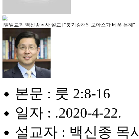
[벧엘교회 백신종목사 설교] "룻기강해5_보아스가 베푼 은혜"
본문 : 룻 2:8-16
일자 : .2020-4-22.
설교자 : 백신종 목