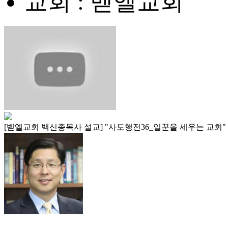
교회 : 벧엘교회
[벧엘교회 백신종목사 설교] "사도행전36_일꾼을 세우는 교회"