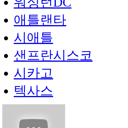
워싱턴DC
애틀랜타
시애틀
샌프란시스코
시카고
텍사스