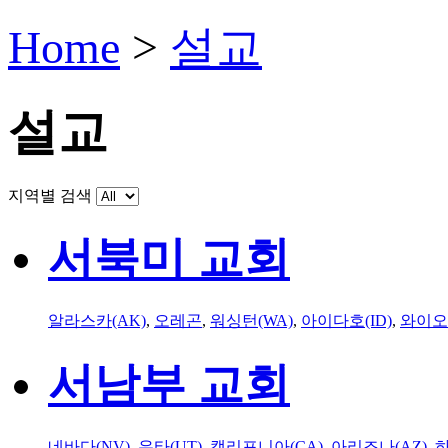
Home
>
설교
설교
지역별 검색
서북미 교회
알라스카(AK)
,
오레곤
,
워싱턴(WA)
,
아이다호(ID)
,
와이오
서남부 교회
네바다(NV)
,
유타(UT)
,
캘리포니아(CA)
,
아리조나(AZ)
,
하