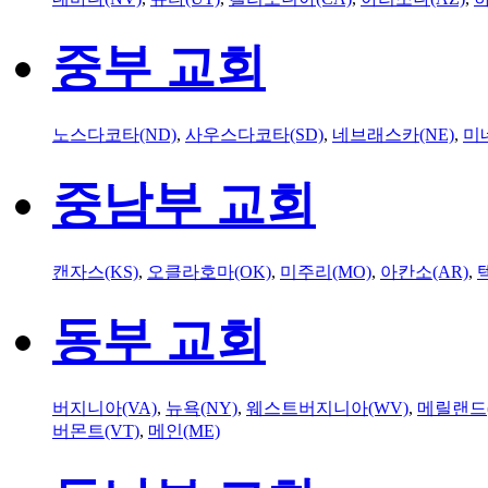
중부 교회
노스다코타(ND)
,
사우스다코타(SD)
,
네브래스카(NE)
,
미
중남부 교회
캔자스(KS)
,
오클라호마(OK)
,
미주리(MO)
,
아칸소(AR)
,
동부 교회
버지니아(VA)
,
뉴욕(NY)
,
웨스트버지니아(WV)
,
메릴랜드(
버몬트(VT)
,
메인(ME)