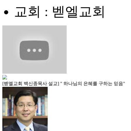
교회 : 벧엘교회
[벧엘교회 백신종목사 설교] " 하나님의 은혜를 구하는 믿음"