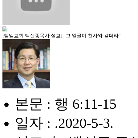
[벧엘교회 백신종목사 설교] "그 얼굴이 천사와 같더라"
본문 : 행 6:11-15
일자 : .2020-5-3.