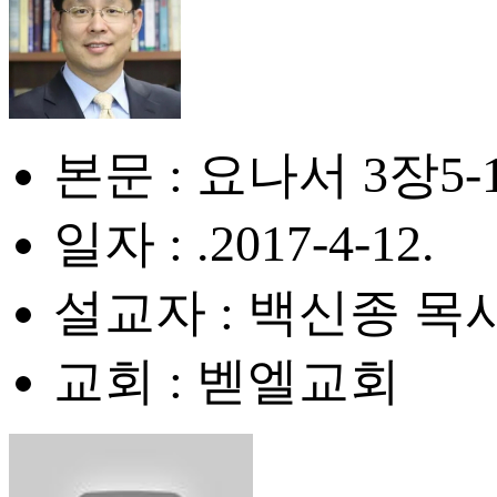
본문 : 요나서 3장5-
일자 : .2017-4-12.
설교자 : 백신종 목
교회 : 벧엘교회