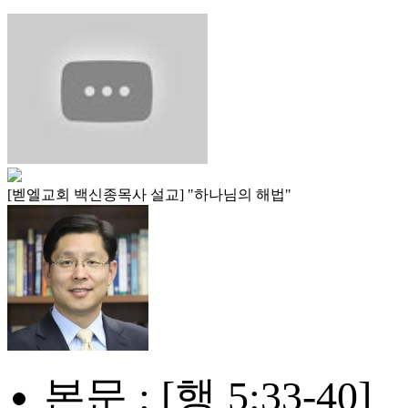
[벧엘교회 백신종목사 설교] "하나님의 해법"
본문 : [행 5:33-40]