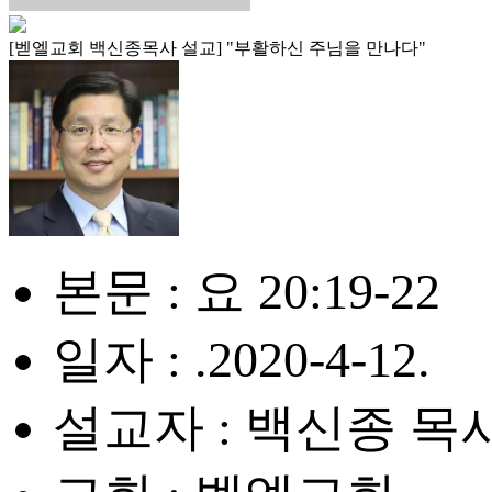
[벧엘교회 백신종목사 설교] "부활하신 주님을 만나다"
본문 : 요 20:19-22
일자 : .2020-4-12.
설교자 : 백신종 목