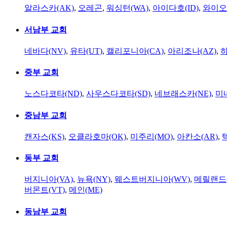
알라스카(AK)
,
오레곤
,
워싱턴(WA)
,
아이다호(ID)
,
와이오
서남부 교회
네바다(NV)
,
유타(UT)
,
캘리포니아(CA)
,
아리조나(AZ)
,
하
중부 교회
노스다코타(ND)
,
사우스다코타(SD)
,
네브래스카(NE)
,
미
중남부 교회
캔자스(KS)
,
오클라호마(OK)
,
미주리(MO)
,
아칸소(AR)
,
동부 교회
버지니아(VA)
,
뉴욕(NY)
,
웨스트버지니아(WV)
,
메릴랜드(
버몬트(VT)
,
메인(ME)
동남부 교회