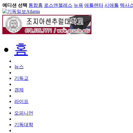
에디션 선택
통합홈
로스앤젤레스
뉴욕
애틀랜타
시애틀
텍사
Atlanta
홈
뉴스
기독교
경제
라이프
오피니언
기독대학