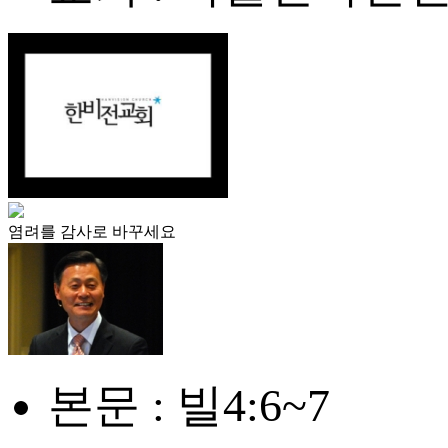
염려를 감사로 바꾸세요
본문 : 빌4:6~7