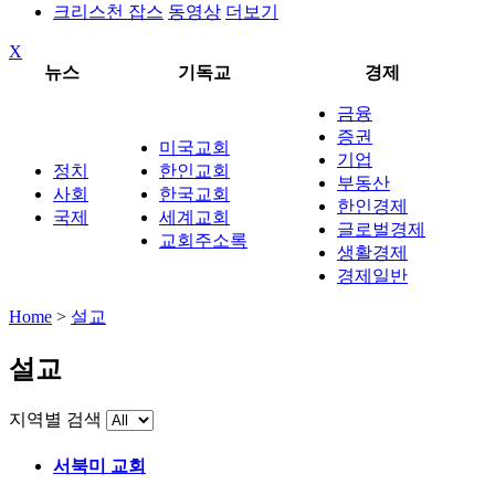
크리스천 잡스
동영상
더보기
X
뉴스
기독교
경제
금융
증권
미국교회
기업
정치
한인교회
부동산
사회
한국교회
한인경제
국제
세계교회
글로벌경제
교회주소록
생활경제
경제일반
Home
>
설교
설교
지역별 검색
서북미 교회