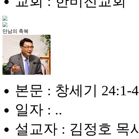
교회 : 한비전교회
만남의 축복
본문 : 창세기 24:1-4,
일자 : ..
설교자 : 김정호 목