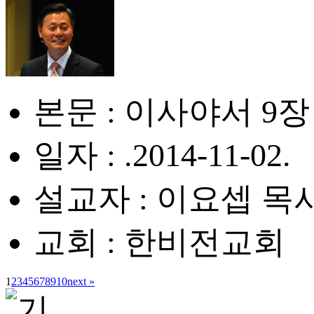
본문 : 이사야서 9장 
일자 : .2014-11-02.
설교자 : 이요셉 목
교회 : 한비전교회
1
2
3
4
5
6
7
8
9
10
next »