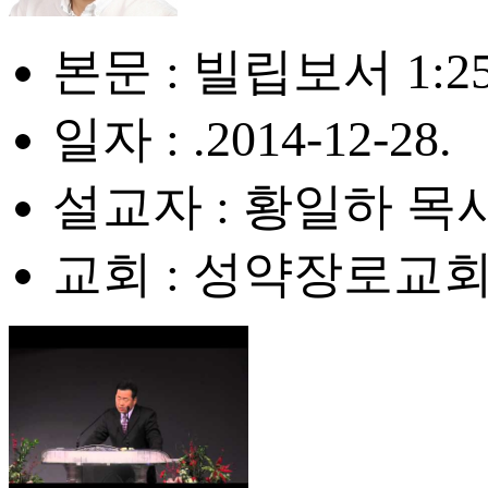
본문 : 빌립보서 1:2
일자 : .2014-12-28.
설교자 : 황일하 목
교회 : 성약장로교