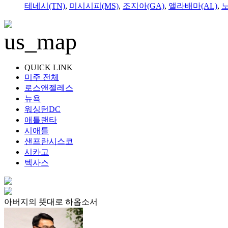
테네시(TN)
,
미시시피(MS)
,
조지아(GA)
,
앨라배마(AL)
,
QUICK LINK
미주 전체
로스앤젤레스
뉴욕
워싱턴DC
애틀랜타
시애틀
샌프란시스코
시카고
텍사스
아버지의 뜻대로 하옵소서