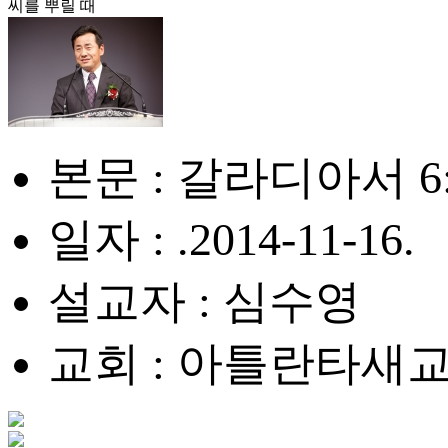
씨를 뿌릴 때
본문 : 갈라디아서 6:1
일자 : .2014-11-16.
설교자 : 심수영
교회 : 아틀란타새