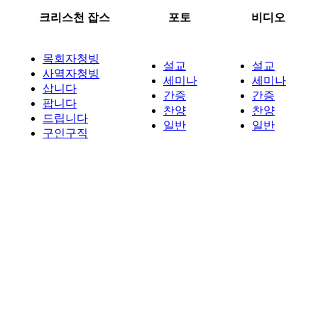
크리스천 잡스
포토
비디오
목회자청빙
설교
설교
사역자청빙
세미나
세미나
삽니다
간증
간증
팝니다
찬양
찬양
드립니다
일반
일반
구인구직