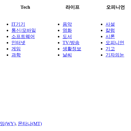
Tech
라이프
오피니언
IT기기
음악
사설
통신/모바일
영화
칼럼
소프트웨어
도서
시론
인터넷
TV/방송
오피니언
게임
생활정보
기고
과학
날씨
기자의눈
밍(WY)
,
몬타나(MT)