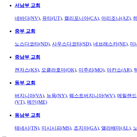
서남부 교회
네바다(NV)
,
유타(UT)
,
캘리포니아(CA)
,
아리조나(AZ)
,
하
중부 교회
노스다코타(ND)
,
사우스다코타(SD)
,
네브래스카(NE)
,
미
중남부 교회
캔자스(KS)
,
오클라호마(OK)
,
미주리(MO)
,
아칸소(AR)
,
동부 교회
버지니아(VA)
,
뉴욕(NY)
,
웨스트버지니아(WV)
,
메릴랜드(
(VT)
,
메인(ME)
동남부 교회
테네시(TN)
,
미시시피(MS)
,
조지아(GA)
,
앨라배마(AL)
,