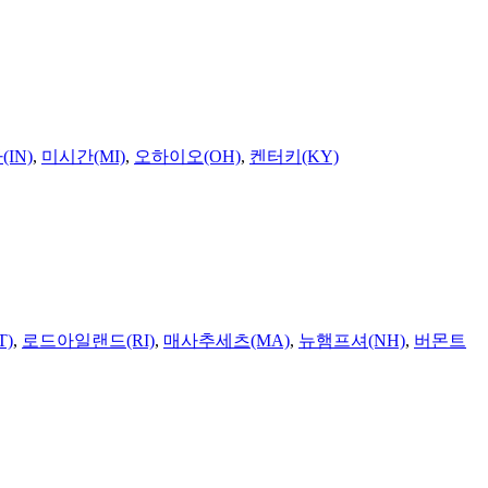
IN)
,
미시간(MI)
,
오하이오(OH)
,
켄터키(KY)
T)
,
로드아일랜드(RI)
,
매사추세츠(MA)
,
뉴햄프셔(NH)
,
버몬트