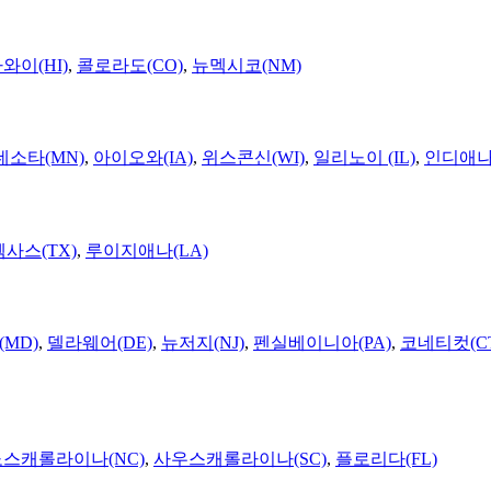
와이(HI)
,
콜로라도(CO)
,
뉴멕시코(NM)
네소타(MN)
,
아이오와(IA)
,
위스콘신(WI)
,
일리노이 (IL)
,
인디애나(
텍사스(TX)
,
루이지애나(LA)
MD)
,
델라웨어(DE)
,
뉴저지(NJ)
,
펜실베이니아(PA)
,
코네티컷(C
노스캐롤라이나(NC)
,
사우스캐롤라이나(SC)
,
플로리다(FL)