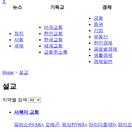
X
뉴스
기독교
경제
금융
증권
미국교회
기업
정치
한인교회
부동산
사회
한국교회
한인경제
국제
세계교회
글로벌경제
교회주소록
생활경제
경제일반
Home
>
설교
설교
지역별 검색
서북미 교회
알라스카(AK)
,
오레곤
,
워싱턴(WA)
,
아이다호(ID)
,
와이오