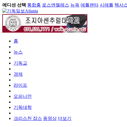
에디션 선택
통합홈
로스앤젤레스
뉴욕
애틀랜타
시애틀
텍사
Atlanta
홈
뉴스
기독교
경제
라이프
오피니언
기독대학
크리스천 잡스
동영상
더보기