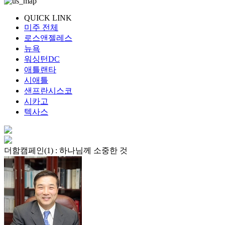
QUICK LINK
미주 전체
로스앤젤레스
뉴욕
워싱턴DC
애틀랜타
시애틀
샌프란시스코
시카고
텍사스
더함캠페인(1) : 하나님께 소중한 것