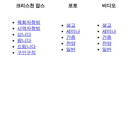
크리스천 잡스
포토
비디오
목회자청빙
설교
설교
사역자청빙
세미나
세미나
삽니다
간증
간증
팝니다
찬양
찬양
드립니다
일반
일반
구인구직