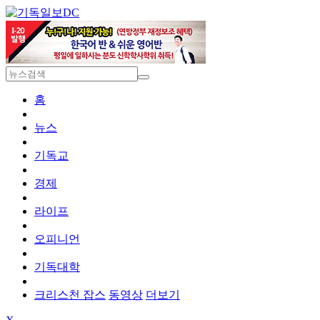
DC
홈
뉴스
기독교
경제
라이프
오피니언
기독대학
크리스천 잡스
동영상
더보기