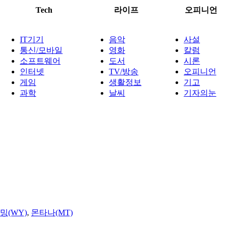
Tech
라이프
오피니언
IT기기
음악
사설
통신/모바일
영화
칼럼
소프트웨어
도서
시론
인터넷
TV/방송
오피니언
게임
생활정보
기고
과학
날씨
기자의눈
밍(WY)
,
몬타나(MT)