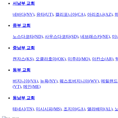
서남부 교회
네바다(NV)
,
유타(UT)
,
캘리포니아(CA)
,
아리조나(AZ)
,
하
중부 교회
노스다코타(ND)
,
사우스다코타(SD)
,
네브래스카(NE)
,
미
중남부 교회
캔자스(KS)
,
오클라호마(OK)
,
미주리(MO)
,
아칸소(AR)
,
동부 교회
버지니아(VA)
,
뉴욕(NY)
,
웨스트버지니아(WV)
,
메릴랜드(
(VT)
,
메인(ME)
동남부 교회
테네시(TN)
,
미시시피(MS)
,
조지아(GA)
,
앨라배마(AL)
,