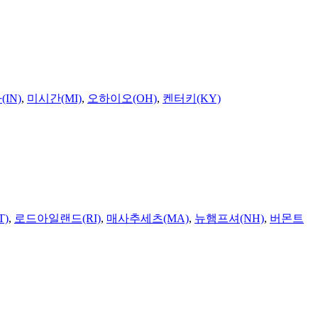
IN)
,
미시간(MI)
,
오하이오(OH)
,
켄터키(KY)
T)
,
로드아일랜드(RI)
,
매사추세츠(MA)
,
뉴햄프셔(NH)
,
버몬트