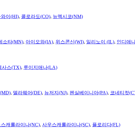
와이(HI)
,
콜로라도(CO)
,
뉴멕시코(NM)
네소타(MN)
,
아이오와(IA)
,
위스콘신(WI)
,
일리노이 (IL)
,
인디애나(
텍사스(TX)
,
루이지애나(LA)
MD)
,
델라웨어(DE)
,
뉴저지(NJ)
,
펜실베이니아(PA)
,
코네티컷(C
노스캐롤라이나(NC)
,
사우스캐롤라이나(SC)
,
플로리다(FL)