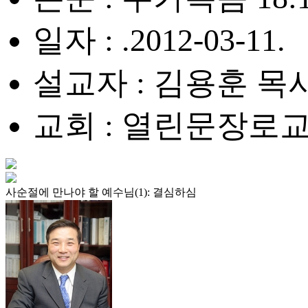
일자 : .2012-03-11.
설교자 : 김용훈 목
교회 : 열린문장로
사순절에 만나야 할 예수님(1): 결심하심