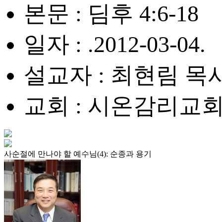
본문 : 딤후 4:6-18
일자 : .2012-03-04.
설교자 : 최현림 목
교회 : 시온감리교
사순절에 만나야 할 예수님(4): 순종과 용기