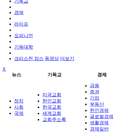
기독교
경제
라이프
오피니언
기독대학
크리스천 잡스
동영상
더보기
X
뉴스
기독교
경제
금융
증권
미국교회
기업
정치
한인교회
부동산
사회
한국교회
한인경제
국제
세계교회
글로벌경제
교회주소록
생활경제
경제일반