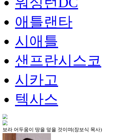
워싱턴DC
애틀랜타
시애틀
샌프란시스코
시카고
텍사스
보라 어두움이 땅을 덮을 것이며(장보식 목사)