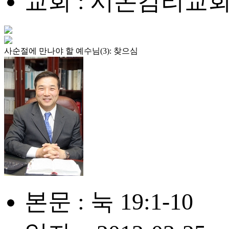
교회 : 시온감리교
사순절에 만나야 할 예수님(3): 찾으심
본문 : 눅 19:1-10