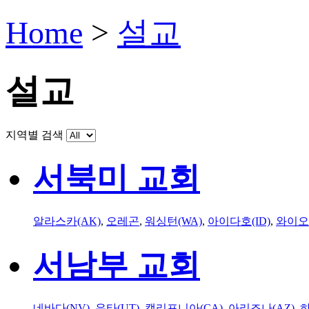
Home
>
설교
설교
지역별 검색
서북미 교회
알라스카(AK)
,
오레곤
,
워싱턴(WA)
,
아이다호(ID)
,
와이오
서남부 교회
네바다(NV)
,
유타(UT)
,
캘리포니아(CA)
,
아리조나(AZ)
,
하