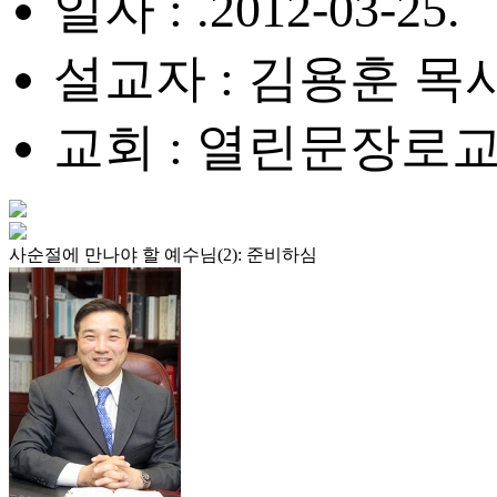
일자 : .2012-03-25.
설교자 : 김용훈 목
교회 : 열린문장로
사순절에 만나야 할 예수님(2): 준비하심