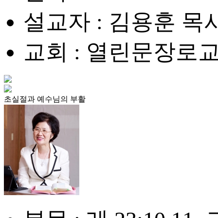
설교자 : 김용훈 목
교회 : 열린문장로
초실절과 예수님의 부활