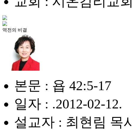
교회 : 시온감리교
역전의 비결
본문 : 욥 42:5-17
일자 : .2012-02-12.
설교자 : 최현림 목