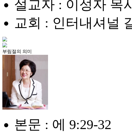
설교자 : 이성자 목
교회 : 인터내셔널
부림절의 의미
본문 : 에 9:29-32