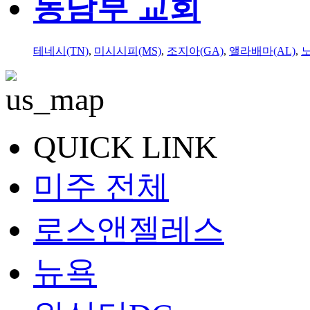
동남부 교회
테네시(TN)
,
미시시피(MS)
,
조지아(GA)
,
앨라배마(AL)
,
QUICK LINK
미주 전체
로스앤젤레스
뉴욕