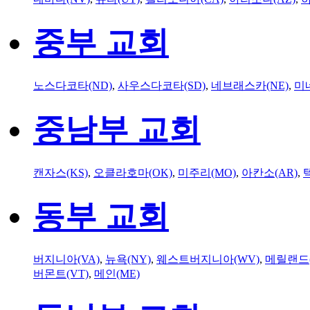
중부 교회
노스다코타(ND)
,
사우스다코타(SD)
,
네브래스카(NE)
,
미
중남부 교회
캔자스(KS)
,
오클라호마(OK)
,
미주리(MO)
,
아칸소(AR)
,
동부 교회
버지니아(VA)
,
뉴욕(NY)
,
웨스트버지니아(WV)
,
메릴랜드(
버몬트(VT)
,
메인(ME)