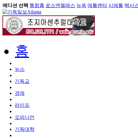
에디션 선택
통합홈
로스앤젤레스
뉴욕
애틀랜타
시애틀
텍사
Atlanta
홈
뉴스
기독교
경제
라이프
오피니언
기독대학