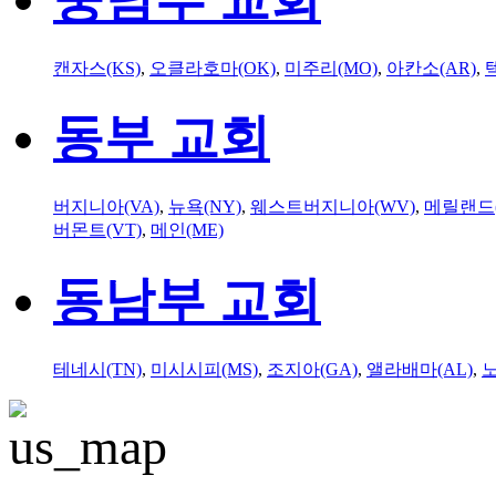
캔자스(KS)
,
오클라호마(OK)
,
미주리(MO)
,
아칸소(AR)
,
동부 교회
버지니아(VA)
,
뉴욕(NY)
,
웨스트버지니아(WV)
,
메릴랜드(
버몬트(VT)
,
메인(ME)
동남부 교회
테네시(TN)
,
미시시피(MS)
,
조지아(GA)
,
앨라배마(AL)
,