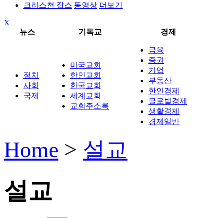
크리스천 잡스
동영상
더보기
X
뉴스
기독교
경제
금융
증권
미국교회
기업
정치
한인교회
부동산
사회
한국교회
한인경제
국제
세계교회
글로벌경제
교회주소록
생활경제
경제일반
Home
>
설교
설교