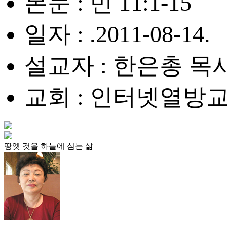
본문 : 민 11:1-15
일자 : .2011-08-14.
설교자 : 한은총 목
교회 : 인터넷열방
땅엣 것을 하늘에 심는 삶