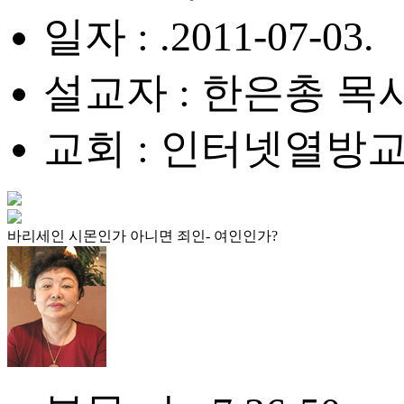
일자 : .2011-07-03.
설교자 : 한은총 목
교회 : 인터넷열방
바리세인 시몬인가 아니면 죄인- 여인인가?