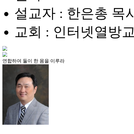
설교자 : 한은총 목
교회 : 인터넷열방
연합하여 둘이 한 몸을 이루라