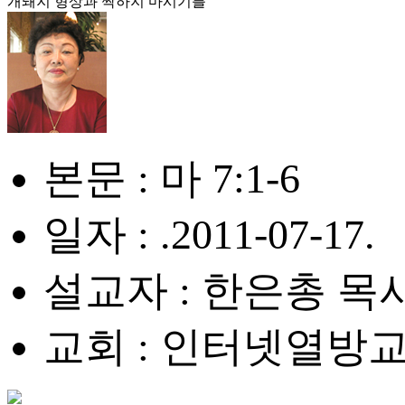
개돼지 형상과 짝하지 마시기를
본문 : 마 7:1-6
일자 : .2011-07-17.
설교자 : 한은총 목
교회 : 인터넷열방