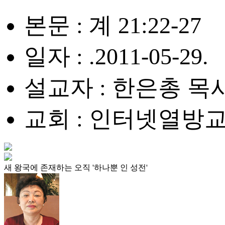
본문 : 계 21:22-27
일자 : .2011-05-29.
설교자 : 한은총 목
교회 : 인터넷열방
새 왕국에 존재하는 오직 '하나뿐 인 성전'