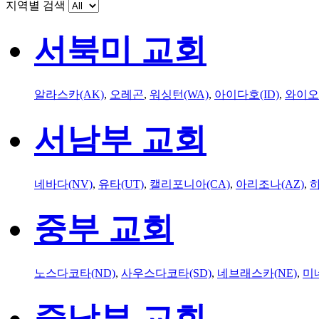
지역별 검색
서북미 교회
알라스카(AK)
,
오레곤
,
워싱턴(WA)
,
아이다호(ID)
,
와이오
서남부 교회
네바다(NV)
,
유타(UT)
,
캘리포니아(CA)
,
아리조나(AZ)
,
하
중부 교회
노스다코타(ND)
,
사우스다코타(SD)
,
네브래스카(NE)
,
미
중남부 교회