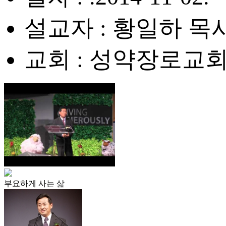
설교자 : 황일하 목
교회 : 성약장로교
부요하게 사는 삶