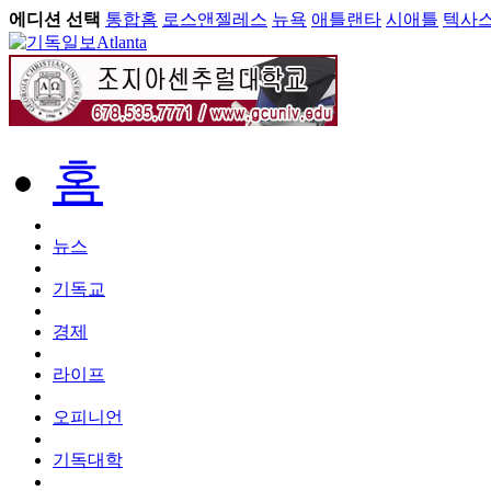
에디션 선택
통합홈
로스앤젤레스
뉴욕
애틀랜타
시애틀
텍사
Atlanta
홈
뉴스
기독교
경제
라이프
오피니언
기독대학