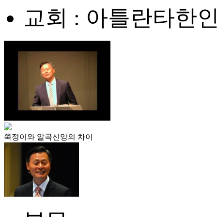
교회 : 아틀란타한
쭉정이와 알곡신앙의 차이