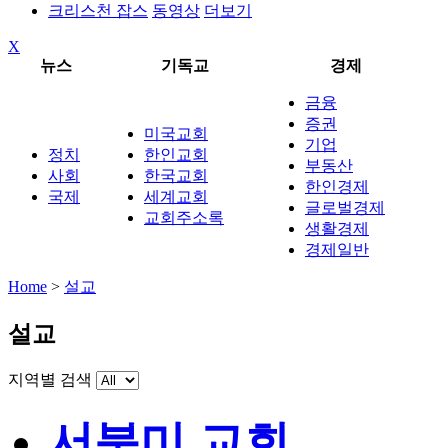
크리스천 잡스
동영상
더보기
X
뉴스
기독교
경제
금융
증권
미국교회
기업
정치
한인교회
부동산
사회
한국교회
한인경제
국제
세계교회
글로벌경제
교회주소록
생활경제
경제일반
Home
>
설교
설교
지역별 검색
서북미 교회