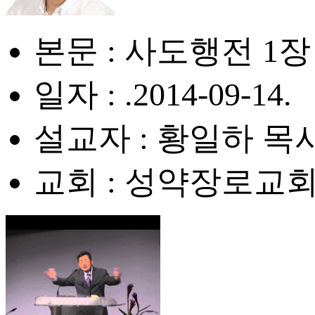
본문 : 사도행전 1장 
일자 : .2014-09-14.
설교자 : 황일하 목
교회 : 성약장로교