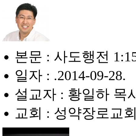
본문 : 사도행전 1:15
일자 : .2014-09-28.
설교자 : 황일하 목
교회 : 성약장로교