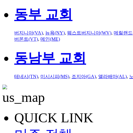
동부 교회
버지니아(VA)
,
뉴욕(NY)
,
웨스트버지니아(WV)
,
메릴랜드(
버몬트(VT)
,
메인(ME)
동남부 교회
테네시(TN)
,
미시시피(MS)
,
조지아(GA)
,
앨라배마(AL)
,
QUICK LINK