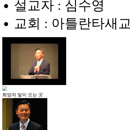
설교자 : 심수영
교회 : 아틀란타새
희망의 빛이 오는 곳