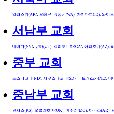
알라스카(AK)
,
오레곤
,
워싱턴(WA)
,
아이다호(ID)
,
와이오
서남부 교회
네바다(NV)
,
유타(UT)
,
캘리포니아(CA)
,
아리조나(AZ)
,
하
중부 교회
노스다코타(ND)
,
사우스다코타(SD)
,
네브래스카(NE)
,
미
중남부 교회
캔자스(KS)
,
오클라호마(OK)
,
미주리(MO)
,
아칸소(AR)
,