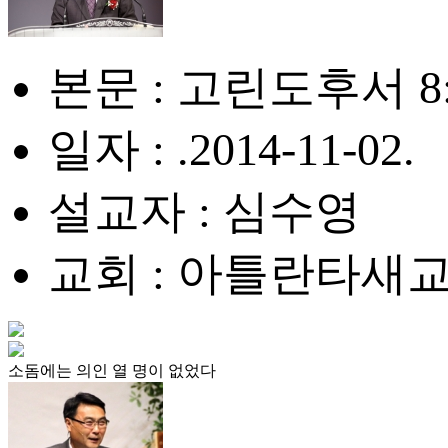
본문 : 고린도후서 8:
일자 : .2014-11-02.
설교자 : 심수영
교회 : 아틀란타새
소돔에는 의인 열 명이 없었다