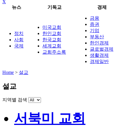
X
뉴스
기독교
경제
금융
증권
미국교회
기업
정치
한인교회
부동산
사회
한국교회
한인경제
국제
세계교회
글로벌경제
교회주소록
생활경제
경제일반
Home
>
설교
설교
지역별 검색
서북미 교회