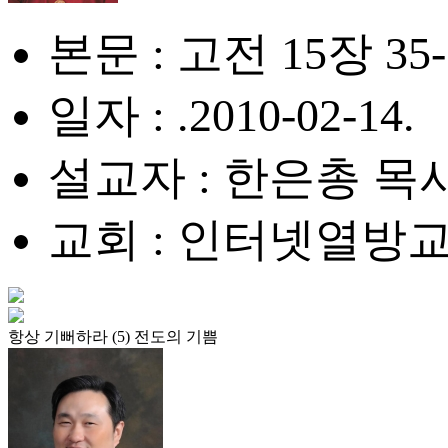
본문 : 고전 15장 35-3
일자 : .2010-02-14.
설교자 : 한은총 목
교회 : 인터넷열방
항상 기뻐하라 (5) 전도의 기쁨