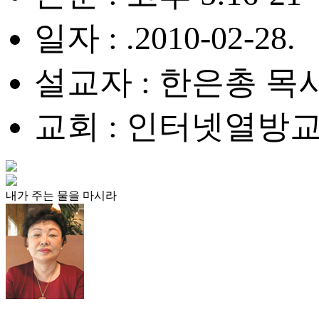
일자 : .2010-02-28.
설교자 : 한은총 목
교회 : 인터넷열방
내가 주는 물을 마시라