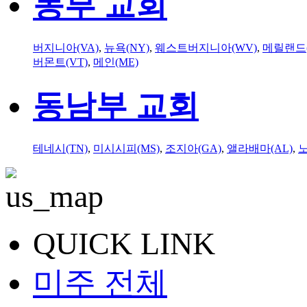
동부 교회
버지니아(VA)
,
뉴욕(NY)
,
웨스트버지니아(WV)
,
메릴랜드(
버몬트(VT)
,
메인(ME)
동남부 교회
테네시(TN)
,
미시시피(MS)
,
조지아(GA)
,
앨라배마(AL)
,
QUICK LINK
미주 전체