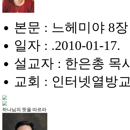
본문 : 느헤미야 8장 
일자 : .2010-01-17.
설교자 : 한은총 목
교회 : 인터넷열방
하나님의 뜻을 따르라