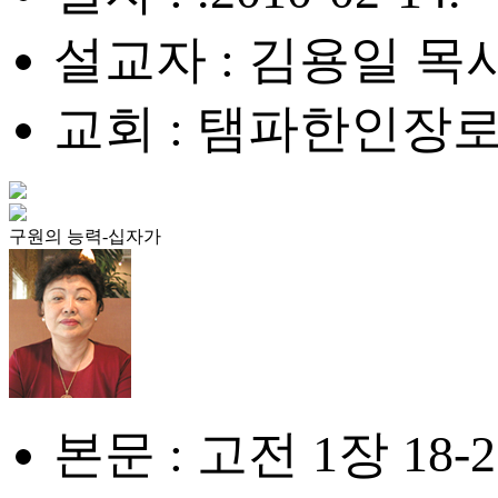
설교자 : 김용일 목
교회 : 탬파한인장
구원의 능력-십자가
본문 : 고전 1장 18-