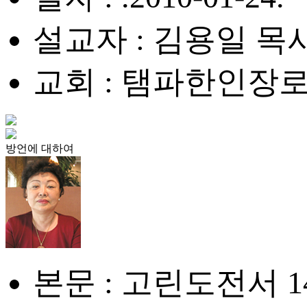
설교자 : 김용일 목
교회 : 탬파한인장
방언에 대하여
본문 : 고린도전서 14