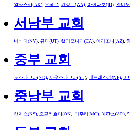
알라스카(AK)
,
오레곤
,
워싱턴(WA)
,
아이다호(ID)
,
와이오
서남부 교회
네바다(NV)
,
유타(UT)
,
캘리포니아(CA)
,
아리조나(AZ)
,
하
중부 교회
노스다코타(ND)
,
사우스다코타(SD)
,
네브래스카(NE)
,
미
중남부 교회
캔자스(KS)
,
오클라호마(OK)
,
미주리(MO)
,
아칸소(AR)
,