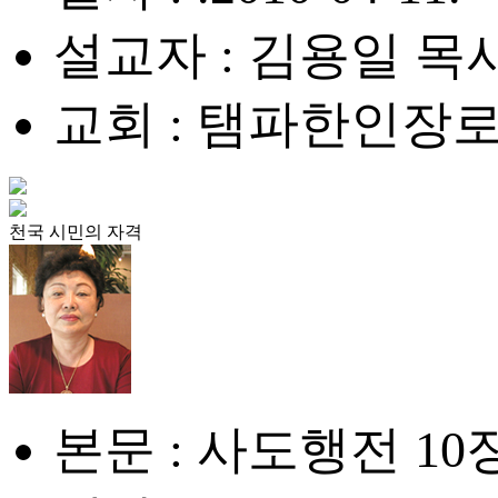
설교자 : 김용일 목
교회 : 탬파한인장
천국 시민의 자격
본문 : 사도행전 10장