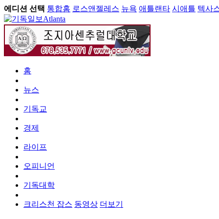
에디션 선택
통합홈
로스앤젤레스
뉴욕
애틀랜타
시애틀
텍사
Atlanta
홈
뉴스
기독교
경제
라이프
오피니언
기독대학
크리스천 잡스
동영상
더보기