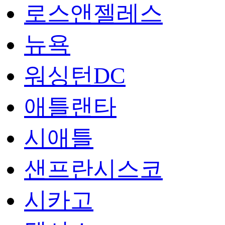
로스앤젤레스
뉴욕
워싱턴DC
애틀랜타
시애틀
샌프란시스코
시카고