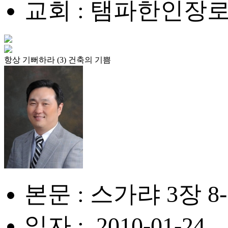
교회 : 탬파한인장
항상 기뻐하라 (3) 건축의 기쁨
본문 : 스가랴 3장 8
일자 : .2010-01-24.