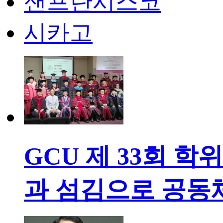
샌프란시스코
시카고
GCU 제 33회 
과 섬김으로 공동