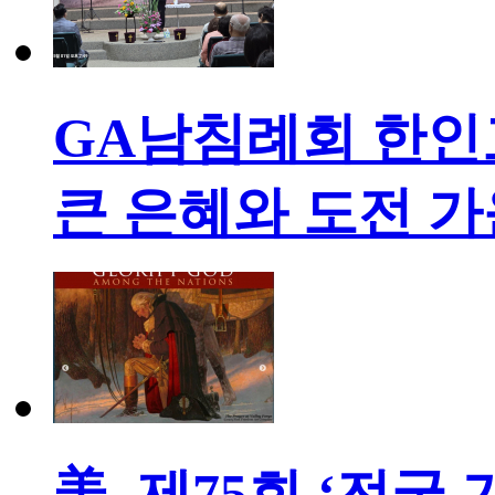
GA남침례회 한인교
큰 은혜와 도전 
美, 제75회 ‘전국