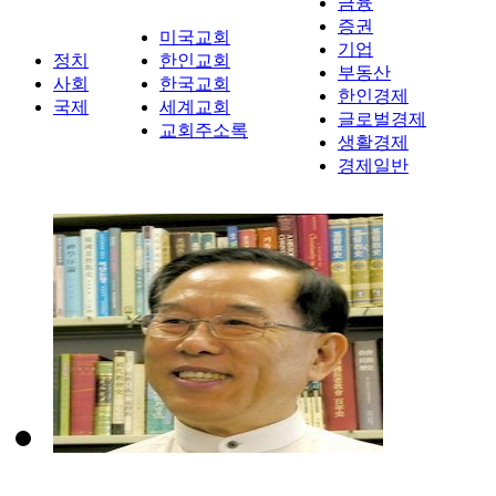
금융
증권
미국교회
기업
정치
한인교회
부동산
사회
한국교회
한인경제
국제
세계교회
글로벌경제
교회주소록
생활경제
경제일반