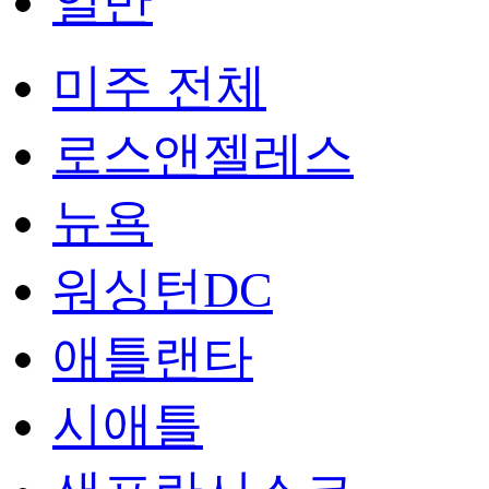
일반
미주 전체
로스앤젤레스
뉴욕
워싱턴DC
애틀랜타
시애틀