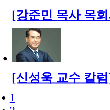
[강준민 목사 목회
[신성욱 교수 칼럼
1