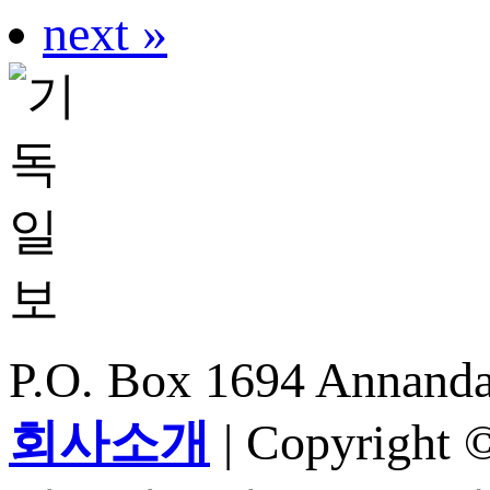
next »
P.O. Box 1694 Annanda
회사소개
| Copyright ©