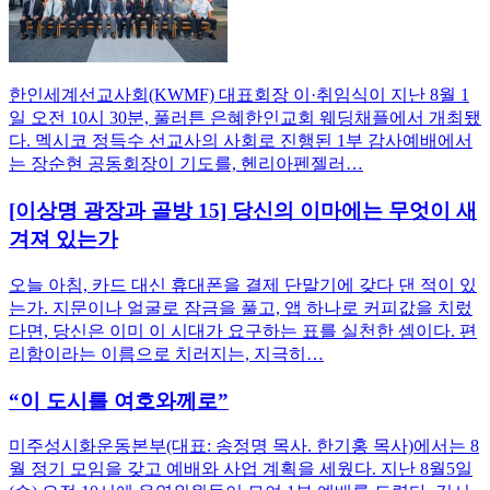
한인세계선교사회(KWMF) 대표회장 이·취임식이 지난 8월 1
일 오전 10시 30분, 풀러튼 은혜한인교회 웨딩채플에서 개최됐
다. 멕시코 정득수 선교사의 사회로 진행된 1부 감사예배에서
는 장순현 공동회장이 기도를, 헨리아펜젤러…
[이상명 광장과 골방 15] 당신의 이마에는 무엇이 새
겨져 있는가
오늘 아침, 카드 대신 휴대폰을 결제 단말기에 갖다 댄 적이 있
는가. 지문이나 얼굴로 잠금을 풀고, 앱 하나로 커피값을 치렀
다면, 당신은 이미 이 시대가 요구하는 표를 실천한 셈이다. 편
리함이라는 이름으로 치러지는, 지극히…
“이 도시를 여호와께로”
미주성시화운동본부(대표: 송정명 목사. 한기홍 목사)에서는 8
월 정기 모임을 갖고 예배와 사업 계획을 세웠다. 지난 8월5일