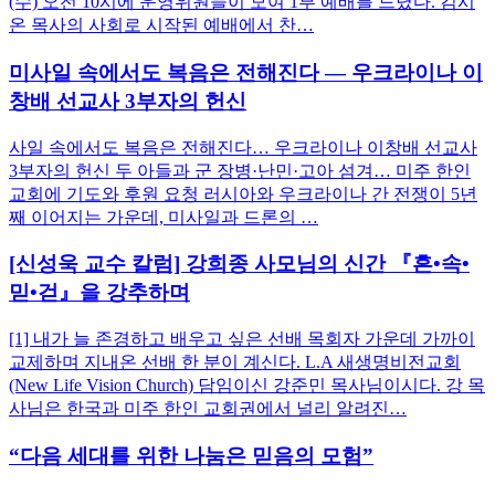
(수) 오전 10시에 운영위원들이 모여 1부 예배를 드렸다. 김시
온 목사의 사회로 시작된 예배에서 찬…
미사일 속에서도 복음은 전해진다 — 우크라이나 이
창배 선교사 3부자의 헌신
사일 속에서도 복음은 전해진다… 우크라이나 이창배 선교사
3부자의 헌신 두 아들과 군 장병·난민·고아 섬겨… 미주 한인
교회에 기도와 후원 요청 러시아와 우크라이나 간 전쟁이 5년
째 이어지는 가운데, 미사일과 드론의 …
[신성욱 교수 칼럼] 강희종 사모님의 신간 『흔•속•
믿•걷』을 강추하며
[1] 내가 늘 존경하고 배우고 싶은 선배 목회자 가운데 가까이
교제하며 지내온 선배 한 분이 계신다. L.A 새생명비전교회
(New Life Vision Church) 담임이신 강준민 목사님이시다. 강 목
사님은 한국과 미주 한인 교회권에서 널리 알려진…
“다음 세대를 위한 나눔은 믿음의 모험”