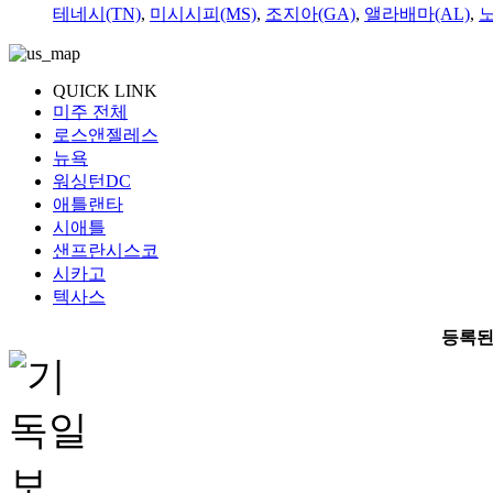
테네시(TN)
,
미시시피(MS)
,
조지아(GA)
,
앨라배마(AL)
,
QUICK LINK
미주 전체
로스앤젤레스
뉴욕
워싱턴DC
애틀랜타
시애틀
샌프란시스코
시카고
텍사스
등록된