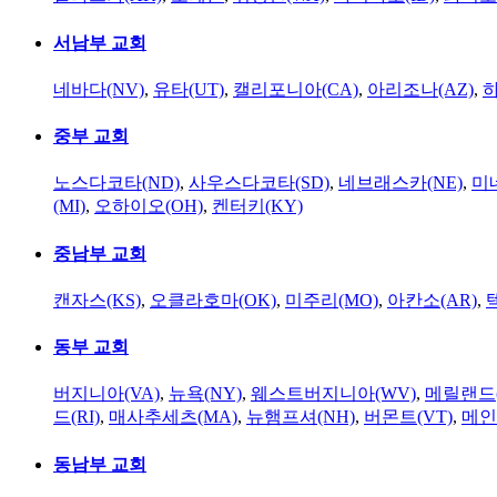
서남부 교회
네바다(NV)
,
유타(UT)
,
캘리포니아(CA)
,
아리조나(AZ)
,
하
중부 교회
노스다코타(ND)
,
사우스다코타(SD)
,
네브래스카(NE)
,
미
(MI)
,
오하이오(OH)
,
켄터키(KY)
중남부 교회
캔자스(KS)
,
오클라호마(OK)
,
미주리(MO)
,
아칸소(AR)
,
동부 교회
버지니아(VA)
,
뉴욕(NY)
,
웨스트버지니아(WV)
,
메릴랜드(
드(RI)
,
매사추세츠(MA)
,
뉴햄프셔(NH)
,
버몬트(VT)
,
메인
동남부 교회