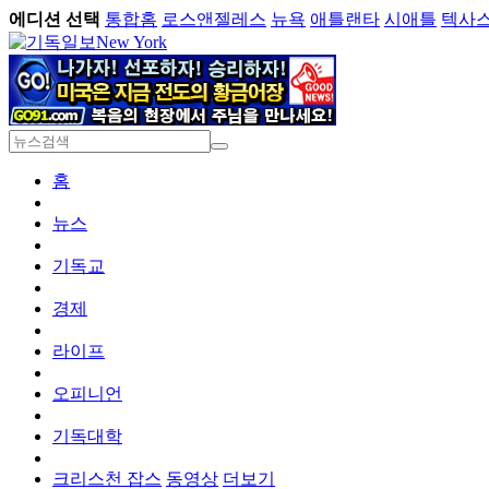
에디션 선택
통합홈
로스앤젤레스
뉴욕
애틀랜타
시애틀
텍사
New York
홈
뉴스
기독교
경제
라이프
오피니언
기독대학
크리스천 잡스
동영상
더보기