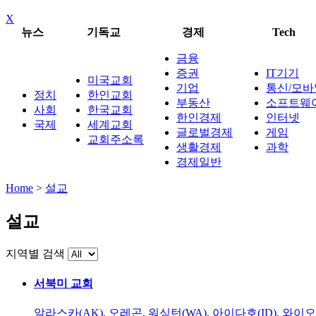
X
뉴스
기독교
경제
Tech
금융
증권
IT기기
미국교회
기업
통신/모바
정치
한인교회
부동산
소프트웨
사회
한국교회
한인경제
인터넷
국제
세계교회
글로벌경제
게임
교회주소록
생활경제
과학
경제일반
Home
>
설교
설교
지역별 검색
서북미 교회
알라스카(AK)
,
오레곤
,
워싱턴(WA)
,
아이다호(ID)
,
와이오