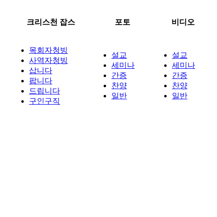
크리스천 잡스
포토
비디오
목회자청빙
설교
설교
사역자청빙
세미나
세미나
삽니다
간증
간증
팝니다
찬양
찬양
드립니다
일반
일반
구인구직