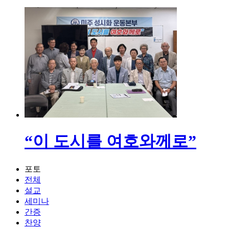
“이 도시를 여호와께로”
포토
전체
설교
세미나
간증
찬양