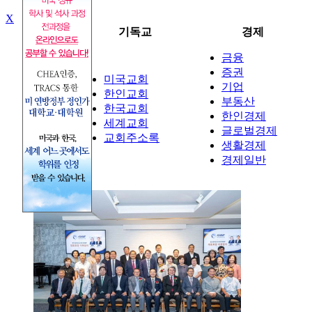
X
뉴스
기독교
경제
금융
증권
미국교회
기업
정치
한인교회
부동산
사회
한국교회
한인경제
국제
세계교회
글로벌경제
교회주소록
생활경제
경제일반