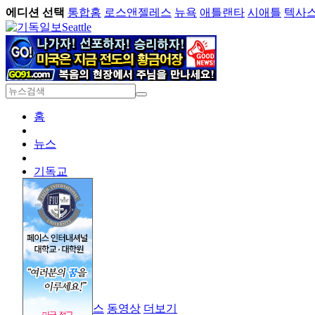
에디션 선택
통합홈
로스앤젤레스
뉴욕
애틀랜타
시애틀
텍사
Seattle
홈
뉴스
기독교
경제
라이프
오피니언
기독대학
크리스천 잡스
동영상
더보기