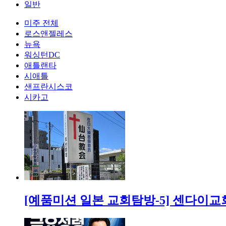
일반
미주 전체
로스앤젤레스
뉴욕
워싱턴DC
애틀랜타
시애틀
샌프란시스코
시카고
[예품미션 일본 교회탐방-5] 센다이교회