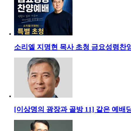
소리엘 지명현 목사 초청 금요성령찬양
[이상명의 광장과 골방 11] 같은 예배당