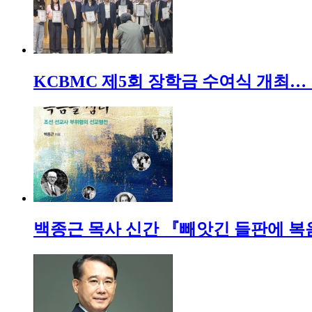
KCBMC 제5회 장학금 수여식 개최…
백종근 목사 신간 『빼앗긴 들판에 복