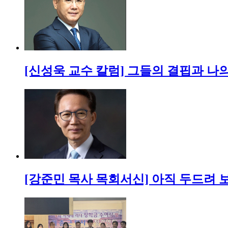
[신성욱 교수 칼럼] 그들의 결핍과 나
[강준민 목사 목회서신] 아직 두드려 