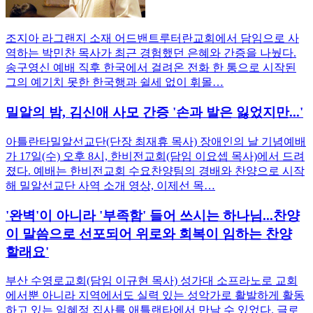
조지아 라그랜지 소재 어드밴트루터란교회에서 담임으로 사
역하는 박민찬 목사가 최근 경험했던 은혜와 간증을 나눴다.
송구영신 예배 직후 한국에서 걸려온 전화 한 통으로 시작된
그의 예기치 못한 한국행과 쉴세 없이 휘몰…
밀알의 밤, 김신애 사모 간증 '손과 발은 잃었지만...'
아틀란타밀알선교단(단장 최재휴 목사) 장애인의 날 기념예배
가 17일(수) 오후 8시, 한비전교회(담임 이요셉 목사)에서 드려
졌다. 예배는 한비전교회 수요찬양팀의 경배와 찬양으로 시작
해 밀알선교단 사역 소개 영상, 이제선 목…
'완벽'이 아니라 '부족함' 들어 쓰시는 하나님...찬양
이 말씀으로 선포되어 위로와 회복이 임하는 찬양
할래요'
부산 수영로교회(담임 이규현 목사) 성가대 소프라노로 교회
에서뿐 아니라 지역에서도 실력 있는 성악가로 활발하게 활동
하고 있는 임혜정 집사를 애틀랜타에서 만날 수 있었다. 글로