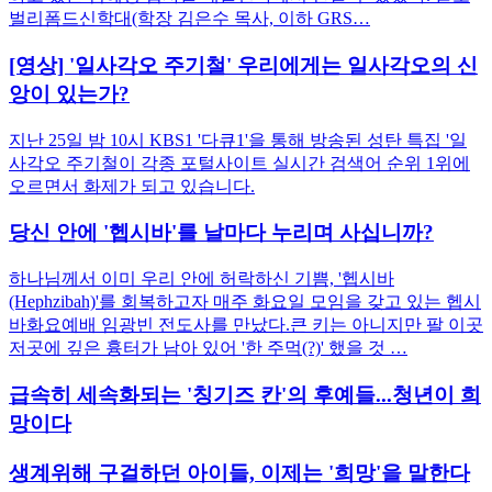
벌리폼드신학대(학장 김은수 목사, 이하 GRS…
[영상] '일사각오 주기철' 우리에게는 일사각오의 신
앙이 있는가?
지난 25일 밤 10시 KBS1 '다큐1'을 통해 방송된 성탄 특집 '일
사각오 주기철이 각종 포털사이트 실시간 검색어 순위 1위에
오르면서 화제가 되고 있습니다.
당신 안에 '헵시바'를 날마다 누리며 사십니까?
하나님께서 이미 우리 안에 허락하신 기쁨, '헵시바
(Hephzibah)'를 회복하고자 매주 화요일 모임을 갖고 있는 헵시
바화요예배 임광빈 전도사를 만났다.큰 키는 아니지만 팔 이곳
저곳에 깊은 흉터가 남아 있어 '한 주먹(?)' 했을 것 …
급속히 세속화되는 '칭기즈 칸'의 후예들...청년이 희
망이다
생계위해 구걸하던 아이들, 이제는 '희망'을 말한다