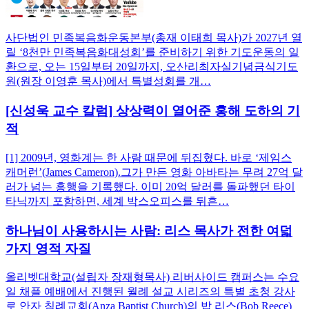
사단법인 민족복음화운동본부(총재 이태희 목사)가 2027년 열
릴 ‘8천만 민족복음화대성회’를 준비하기 위한 기도운동의 일
환으로, 오는 15일부터 20일까지, 오산리최자실기념금식기도
원(원장 이영훈 목사)에서 특별성회를 개…
[신성욱 교수 칼럼] 상상력이 열어준 홍해 도하의 기
적
[1] 2009년, 영화계는 한 사람 때문에 뒤집혔다. 바로 ‘제임스
캐머런’(James Cameron).그가 만든 영화 아바타는 무려 27억 달
러가 넘는 흥행을 기록했다. 이미 20억 달러를 돌파했던 타이
타닉까지 포함하면, 세계 박스오피스를 뒤흔…
하나님이 사용하시는 사람: 리스 목사가 전한 여덟
가지 영적 자질
올리벳대학교(설립자 장재형목사) 리버사이드 캠퍼스는 수요
일 채플 예배에서 진행된 월례 설교 시리즈의 특별 초청 강사
로 안자 침례교회(Anza Baptist Church)의 밥 리스(Bob Reece)