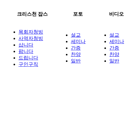
크리스천 잡스
포토
비디오
목회자청빙
설교
설교
사역자청빙
세미나
세미나
삽니다
간증
간증
팝니다
찬양
찬양
드립니다
일반
일반
구인구직