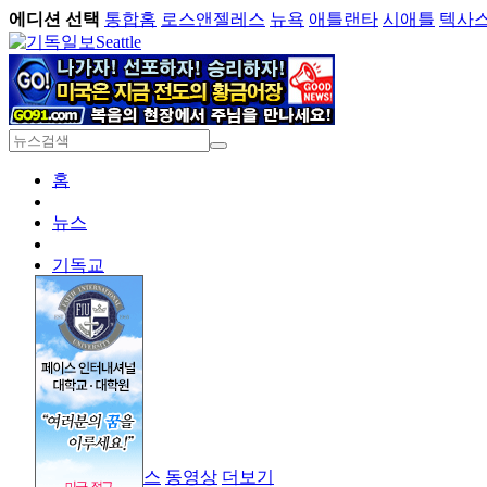
에디션 선택
통합홈
로스앤젤레스
뉴욕
애틀랜타
시애틀
텍사
Seattle
홈
뉴스
기독교
경제
라이프
오피니언
기독대학
크리스천 잡스
동영상
더보기