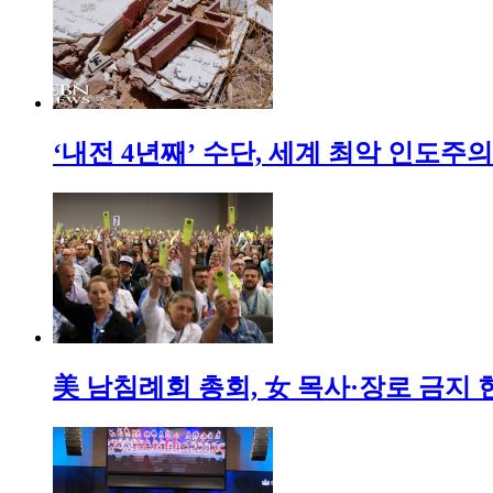
‘내전 4년째’ 수단, 세계 최악 인도주
美 남침례회 총회, 女 목사·장로 금지