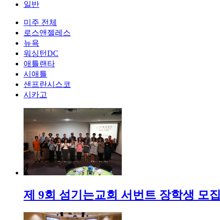
일반
미주 전체
로스앤젤레스
뉴욕
워싱턴DC
애틀랜타
시애틀
샌프란시스코
시카고
제 9회 섬기는교회 서번트 장학생 모