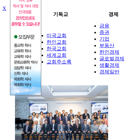
X
뉴스
기독교
경제
금융
증권
미국교회
기업
정치
한인교회
부동산
사회
한국교회
한인경제
국제
세계교회
글로벌경제
교회주소록
생활경제
경제일반