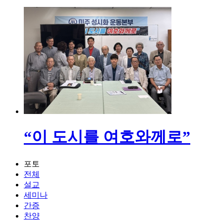
“이 도시를 여호와께로”
포토
전체
설교
세미나
간증
찬양