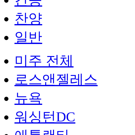
찬양
일반
미주 전체
로스앤젤레스
뉴욕
워싱턴DC