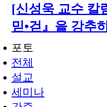
[신성욱 교수 칼
믿•걷』을 강추
포토
전체
설교
세미나
간증