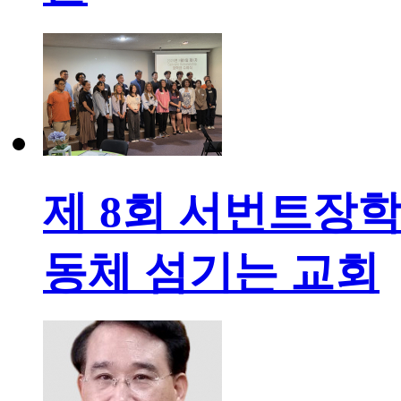
제 8회 서번트장학
동체 섬기는 교회