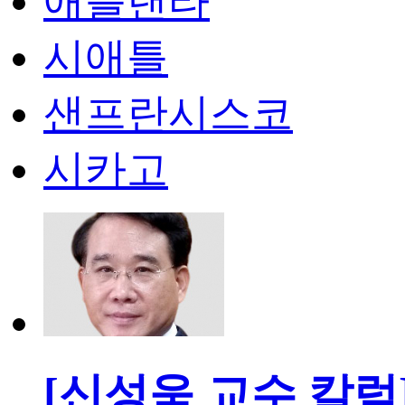
애틀랜타
시애틀
샌프란시스코
시카고
[신성욱 교수 칼럼