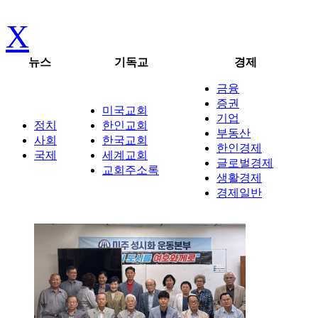
X
뉴스
기독교
경제
금융
증권
미국교회
기업
정치
한인교회
부동산
사회
한국교회
한인경제
국제
세계교회
글로벌경제
교회주소록
생활경제
경제일반