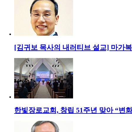
[김귀보 목사의 내러티브 설교] 마가
한빛장로교회, 창립 51주년 맞아 “변