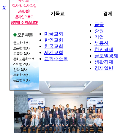
X
뉴스
기독교
경제
금융
증권
미국교회
기업
정치
한인교회
부동산
사회
한국교회
한인경제
국제
세계교회
글로벌경제
교회주소록
생활경제
경제일반