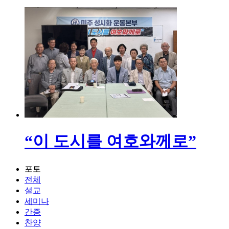
“이 도시를 여호와께로”
포토
전체
설교
세미나
간증
찬양