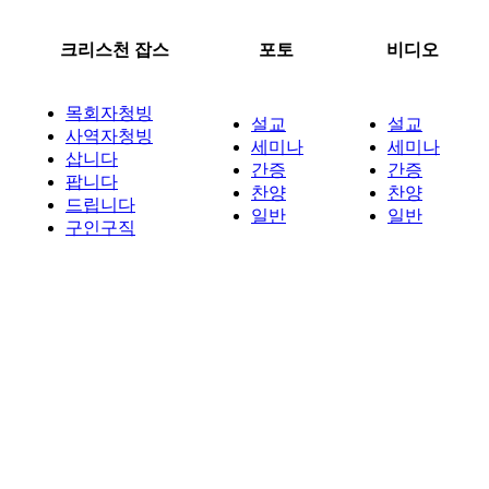
크리스천 잡스
포토
비디오
목회자청빙
설교
설교
사역자청빙
세미나
세미나
삽니다
간증
간증
팝니다
찬양
찬양
드립니다
일반
일반
구인구직