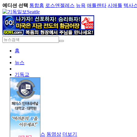
에디션 선택
통합홈
로스앤젤레스
뉴욕
애틀랜타
시애틀
텍사
Seattle
홈
뉴스
기독교
경제
라이프
오피니언
기독대학
크리스천 잡스
동영상
더보기