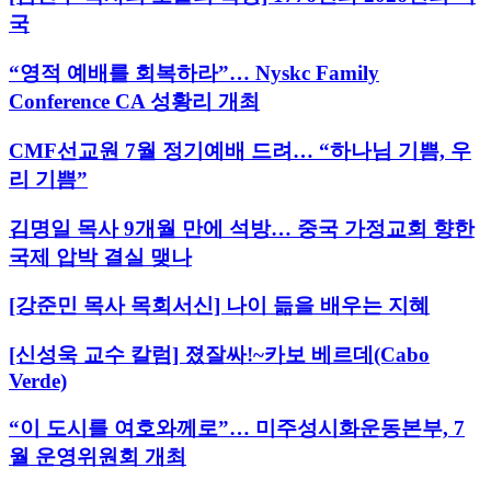
국
“영적 예배를 회복하라”… Nyskc Family
Conference CA 성황리 개최
CMF선교원 7월 정기예배 드려… “하나님 기쁨, 우
리 기쁨”
김명일 목사 9개월 만에 석방… 중국 가정교회 향한
국제 압박 결실 맺나
[강준민 목사 목회서신] 나이 듦을 배우는 지혜
[신성욱 교수 칼럼] 졌잘싸!~카보 베르데(Cabo
Verde)
“이 도시를 여호와께로”… 미주성시화운동본부, 7
월 운영위원회 개최