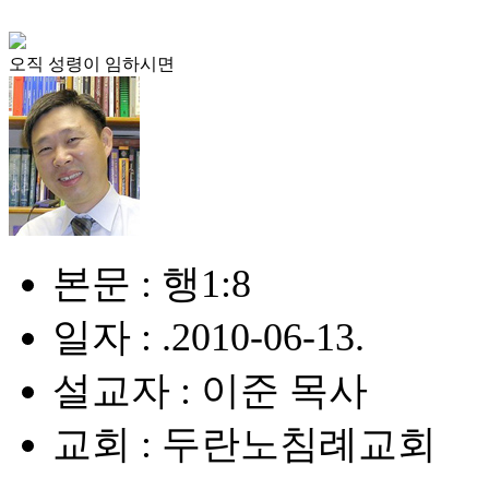
오직 성령이 임하시면
본문 : 행1:8
일자 : .2010-06-13.
설교자 : 이준 목사
교회 : 두란노침례교회