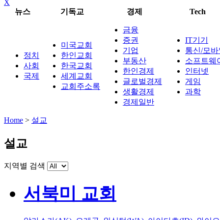
X
뉴스
기독교
경제
Tech
금융
증권
IT기기
미국교회
기업
통신/모바
정치
한인교회
부동산
소프트웨
사회
한국교회
한인경제
인터넷
국제
세계교회
글로벌경제
게임
교회주소록
생활경제
과학
경제일반
Home
>
설교
설교
지역별 검색
서북미 교회