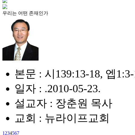
우리는 어떤 존재인가
본문 : 시139:13-18, 엡1:3-
일자 : .2010-05-23.
설교자 : 장춘원 목사
교회 : 뉴라이프교회
1
2
3
4
5
6
7