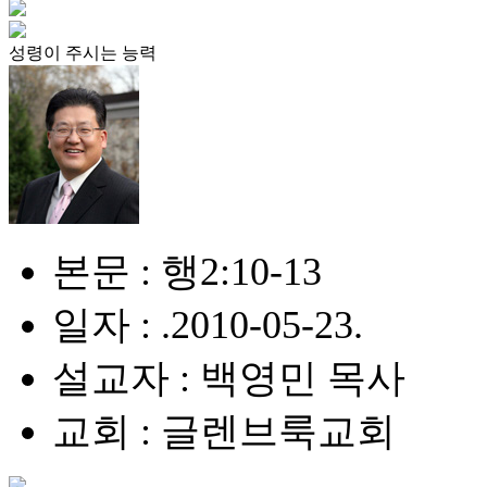
성령이 주시는 능력
본문 : 행2:10-13
일자 : .2010-05-23.
설교자 : 백영민 목사
교회 : 글렌브룩교회