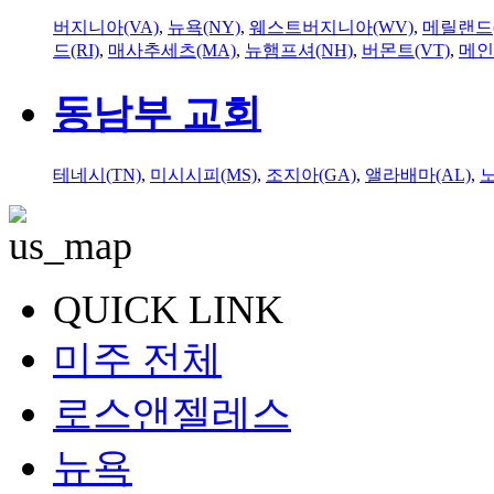
버지니아(VA)
,
뉴욕(NY)
,
웨스트버지니아(WV)
,
메릴랜드(
드(RI)
,
매사추세츠(MA)
,
뉴햄프셔(NH)
,
버몬트(VT)
,
메인
동남부 교회
테네시(TN)
,
미시시피(MS)
,
조지아(GA)
,
앨라배마(AL)
,
QUICK LINK
미주 전체
로스앤젤레스
뉴욕