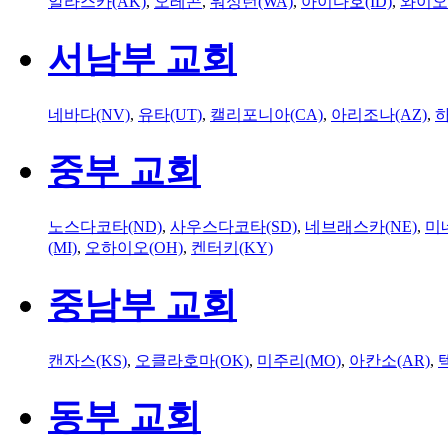
알라스카(AK)
,
오레곤
,
워싱턴(WA)
,
아이다호(ID)
,
와이오
서남부 교회
네바다(NV)
,
유타(UT)
,
캘리포니아(CA)
,
아리조나(AZ)
,
하
중부 교회
노스다코타(ND)
,
사우스다코타(SD)
,
네브래스카(NE)
,
미
(MI)
,
오하이오(OH)
,
켄터키(KY)
중남부 교회
캔자스(KS)
,
오클라호마(OK)
,
미주리(MO)
,
아칸소(AR)
,
동부 교회