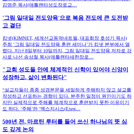
김영준 목사(애틀랜타성도장로교…
'그림 일대일 전도양육'으로 복음 전도에 큰 도전받
고 결단
킴넷(KIMNET, 세계선교동역네트웤, 대표회장 호성기 목사)
주최 ‘그림 일대일 전도양육 훈련 세미나’가 킴넷 본부에서 열
렸다. 지난 8일부터 10일까지, 그림 일대일 전도양육 저자로 강
사로 나선 송상철 목사(애틀랜타새한장로…
"교회 성도들 안에 체계적인 신학이 있어야 신앙이
성장하고, 삶이 변화된다"
“설교자들이 종종 성경본문을 세밀하게 주해하지 않고 설교를
작성하고 선포하는 경향이 있다. 분주한 일정이 원인이기도 하
지만 실제적으로 주해를 체계적으로 훈련받지 못한 이유이기
도 하다. ‘주해’란 ‘엑스지시스(Exeg…
500년 전, 마르틴 루터를 들어 쓰신 하나님의 뜻 심
도 깊게 논의