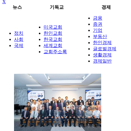
X
뉴스
기독교
경제
금융
증권
미국교회
기업
정치
한인교회
부동산
사회
한국교회
한인경제
국제
세계교회
글로벌경제
교회주소록
생활경제
경제일반