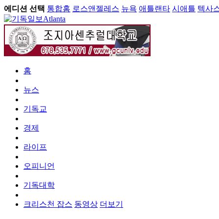
에디션 선택
통합홈
로스앤젤레스
뉴욕
애틀랜타
시애틀
텍사
Atlanta
홈
뉴스
기독교
경제
라이프
오피니언
기독대학
크리스천 잡스
동영상
더보기