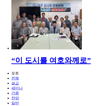
“이 도시를 여호와께로”
포토
전체
설교
세미나
간증
찬양
일반