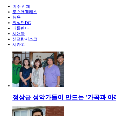
미주 전체
로스앤젤레스
뉴욕
워싱턴DC
애틀랜타
시애틀
샌프란시스코
시카고
정상급 성악가들이 만드는 '가곡과 아