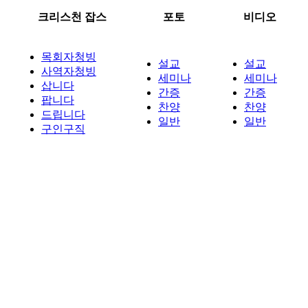
크리스천 잡스
포토
비디오
목회자청빙
설교
설교
사역자청빙
세미나
세미나
삽니다
간증
간증
팝니다
찬양
찬양
드립니다
일반
일반
구인구직