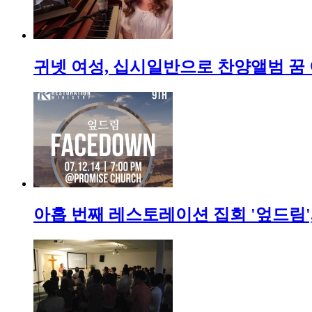
귀넷 여성, 십시일반으로 찬양앨범 꿈
아홉 번째 레스토레이션 집회 '엎드림',