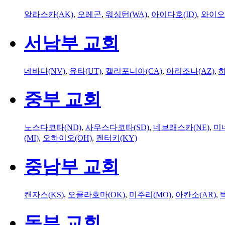
알라스카(AK)
,
오레곤
,
워싱턴(WA)
,
아이다호(ID)
,
와이오
서남부 교회
네바다(NV)
,
유타(UT)
,
캘리포니아(CA)
,
아리조나(AZ)
,
하
중부 교회
노스다코타(ND)
,
사우스다코타(SD)
,
네브래스카(NE)
,
미
(MI)
,
오하이오(OH)
,
켄터키(KY)
중남부 교회
캔자스(KS)
,
오클라호마(OK)
,
미주리(MO)
,
아칸소(AR)
,
동부 교회