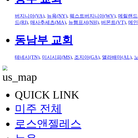
버지니아(VA)
,
뉴욕(NY)
,
웨스트버지니아(WV)
,
메릴랜드(
드(RI)
,
매사추세츠(MA)
,
뉴햄프셔(NH)
,
버몬트(VT)
,
메인
동남부 교회
테네시(TN)
,
미시시피(MS)
,
조지아(GA)
,
앨라배마(AL)
,
QUICK LINK
미주 전체
로스앤젤레스