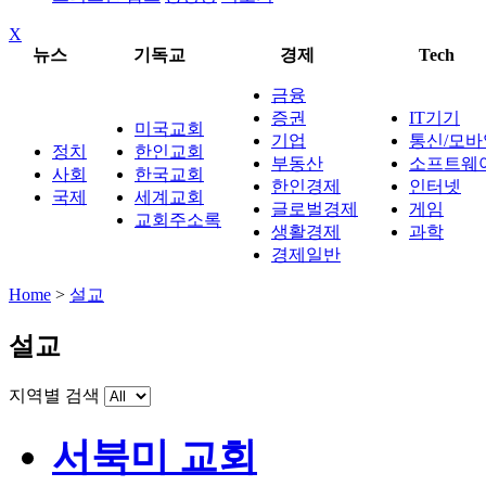
X
뉴스
기독교
경제
Tech
금융
증권
IT기기
미국교회
기업
통신/모바
정치
한인교회
부동산
소프트웨
사회
한국교회
한인경제
인터넷
국제
세계교회
글로벌경제
게임
교회주소록
생활경제
과학
경제일반
Home
>
설교
설교
지역별 검색
서북미 교회