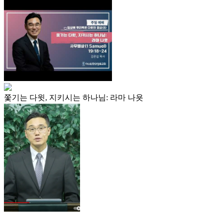
쫓기는 다윗, 지키시는 하나님: 라마 나욧