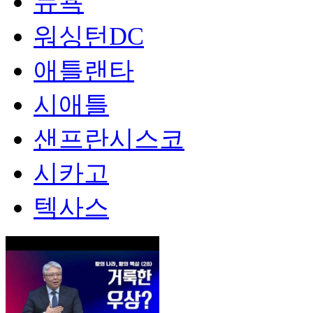
뉴욕
워싱턴DC
애틀랜타
시애틀
샌프란시스코
시카고
텍사스