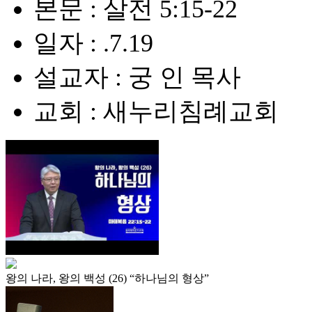
본문 : 살전 5:15-22
일자 : .7.19
설교자 : 궁 인 목사
교회 : 새누리침례교회
왕의 나라, 왕의 백성 (26) “하나님의 형상”