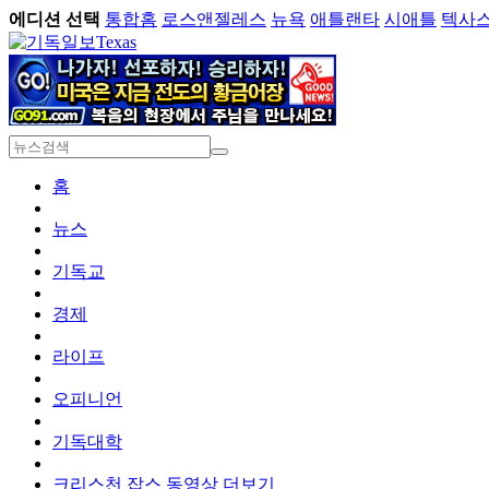
에디션 선택
통합홈
로스앤젤레스
뉴욕
애틀랜타
시애틀
텍사
Texas
홈
뉴스
기독교
경제
라이프
오피니언
기독대학
크리스천 잡스
동영상
더보기