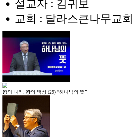
설교자 : 김귀보
교회 : 달라스큰나무교회
왕의 나라, 왕의 백성 (25) “하나님의 뜻”