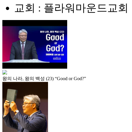
교회 : 플라워마운드교회
왕의 나라, 왕의 백성 (23) “Good or God?”