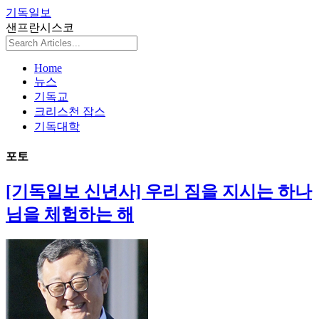
기독일보
샌프란시스코
Home
뉴스
기독교
크리스천 잡스
기독대학
포토
[기독일보 신년사] 우리 짐을 지시는 하나
님을 체험하는 해