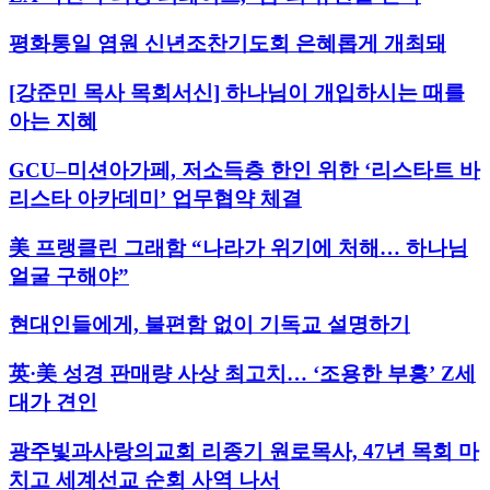
평화통일 염원 신년조찬기도회 은혜롭게 개최돼
[강준민 목사 목회서신] 하나님이 개입하시는 때를
아는 지혜
GCU–미션아가페, 저소득층 한인 위한 ‘리스타트 바
리스타 아카데미’ 업무협약 체결
美 프랭클린 그래함 “나라가 위기에 처해… 하나님
얼굴 구해야”
현대인들에게, 불편함 없이 기독교 설명하기
英·美 성경 판매량 사상 최고치… ‘조용한 부흥’ Z세
대가 견인
광주빛과사랑의교회 리종기 원로목사, 47년 목회 마
치고 세계선교 순회 사역 나서