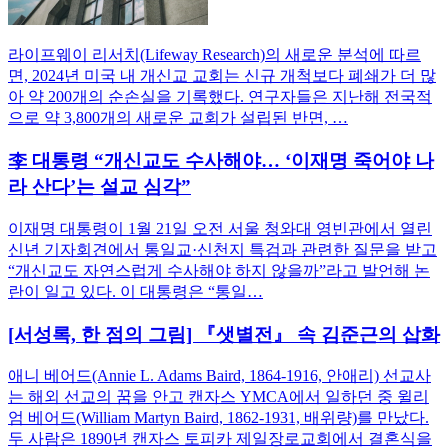
라이프웨이 리서치(Lifeway Research)의 새로운 분석에 따르
면, 2024년 미국 내 개신교 교회는 신규 개척보다 폐쇄가 더 많
아 약 200개의 순손실을 기록했다. 연구자들은 지난해 전국적
으로 약 3,800개의 새로운 교회가 설립된 반면, …
李 대통령 “개신교도 수사해야… ‘이재명 죽어야 나
라 산다’는 설교 심각”
이재명 대통령이 1월 21일 오전 서울 청와대 영빈관에서 열린
신년 기자회견에서 통일교·신천지 특검과 관련한 질문을 받고
“개신교도 자연스럽게 수사해야 하지 않을까”라고 발언해 논
란이 일고 있다. 이 대통령은 “통일…
[서성록, 한 점의 그림] 『샛별전』 속 김준근의 삽화
애니 베어드(Annie L. Adams Baird, 1864-1916, 안애리) 선교사
는 해외 선교의 꿈을 안고 캔자스 YMCA에서 일하던 중 윌리
엄 베어드(William Martyn Baird, 1862-1931, 배위량)를 만났다.
두 사람은 1890년 캔자스 토피카 제일장로교회에서 결혼식을