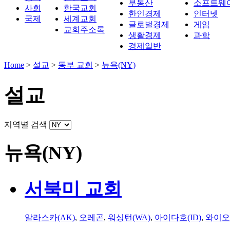
부동산
소프트웨
사회
한국교회
한인경제
인터넷
국제
세계교회
글로벌경제
게임
교회주소록
생활경제
과학
경제일반
Home
>
설교
>
동부 교회
>
뉴욕(NY)
설교
지역별 검색
뉴욕(NY)
서북미 교회
알라스카(AK)
,
오레곤
,
워싱턴(WA)
,
아이다호(ID)
,
와이오