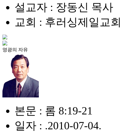
설교자 : 장동신 목사
교회 : 후러싱제일교회
영광의 자유
본문 : 롬 8:19-21
일자 : .2010-07-04.