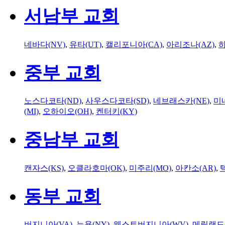
서남부 교회
네바다(NV)
,
유타(UT)
,
캘리포니아(CA)
,
아리조나(AZ)
,
하
중부 교회
노스다코타(ND)
,
사우스다코타(SD)
,
네브래스카(NE)
,
미
(MI)
,
오하이오(OH)
,
켄터키(KY)
중남부 교회
캔자스(KS)
,
오클라호마(OK)
,
미주리(MO)
,
아칸소(AR)
,
동부 교회
버지니아(VA)
,
뉴욕(NY)
,
웨스트버지니아(WV)
,
메릴랜드(