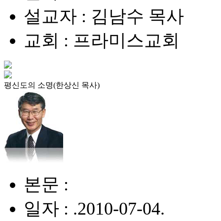
설교자 : 김남수 목사
교회 : 프라미스교회
평신도의 소명(한상신 목사)
본문 :
일자 : .2010-07-04.