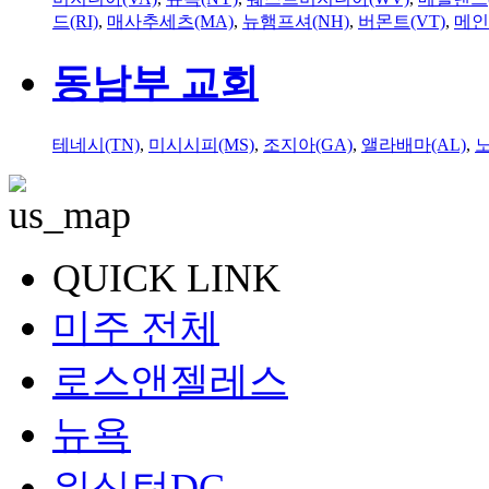
드(RI)
,
매사추세츠(MA)
,
뉴햄프셔(NH)
,
버몬트(VT)
,
메인
동남부 교회
테네시(TN)
,
미시시피(MS)
,
조지아(GA)
,
앨라배마(AL)
,
QUICK LINK
미주 전체
로스앤젤레스
뉴욕
워싱턴DC