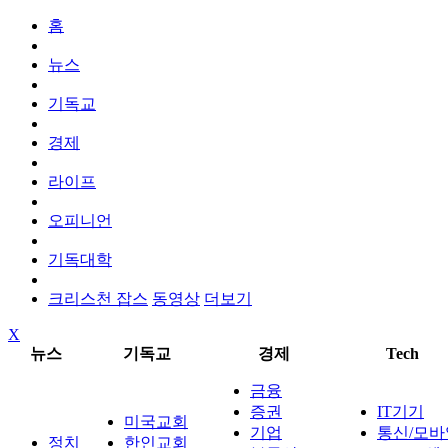
홈
뉴스
기독교
경제
라이프
오피니언
기독대학
크리스천 잡스
동영상
더보기
X
뉴스
기독교
경제
Tech
금융
증권
IT기기
미국교회
기업
통신/모바
정치
한인교회