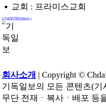
교회 : 프라미스교회
1
2
3
4
5
6
7
8
9
10
next »
회사소개
| Copyright © Chdail
기독일보의 모든 콘텐츠(기사
무단 전재ㆍ복사ㆍ배포 등을