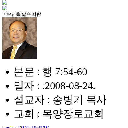
예수님을 닮은 사람
본문 : 행 7:54-60
일자 : .2008-08-24.
설교자 : 송병기 목사
교회 : 목양장로교회
« prev
11
12
13
14
15
16
17
18