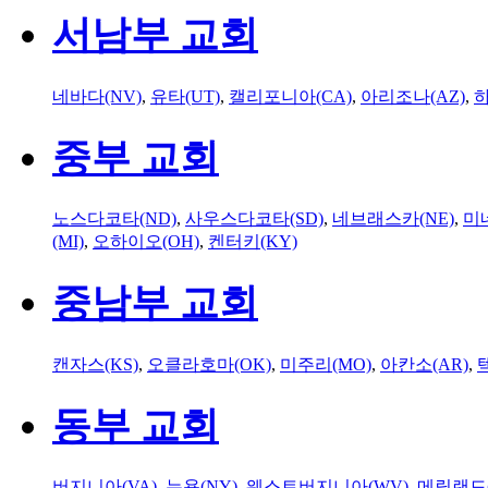
서남부 교회
네바다(NV)
,
유타(UT)
,
캘리포니아(CA)
,
아리조나(AZ)
,
하
중부 교회
노스다코타(ND)
,
사우스다코타(SD)
,
네브래스카(NE)
,
미
(MI)
,
오하이오(OH)
,
켄터키(KY)
중남부 교회
캔자스(KS)
,
오클라호마(OK)
,
미주리(MO)
,
아칸소(AR)
,
동부 교회
버지니아(VA)
,
뉴욕(NY)
,
웨스트버지니아(WV)
,
메릴랜드(