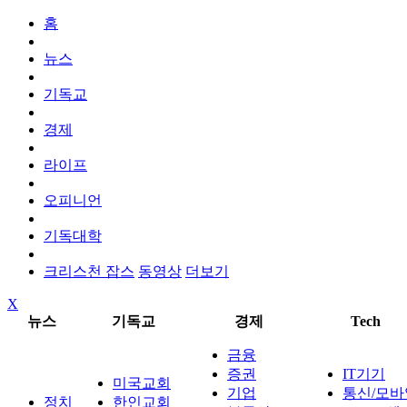
홈
뉴스
기독교
경제
라이프
오피니언
기독대학
크리스천 잡스
동영상
더보기
X
뉴스
기독교
경제
Tech
금융
증권
IT기기
미국교회
기업
통신/모바
정치
한인교회