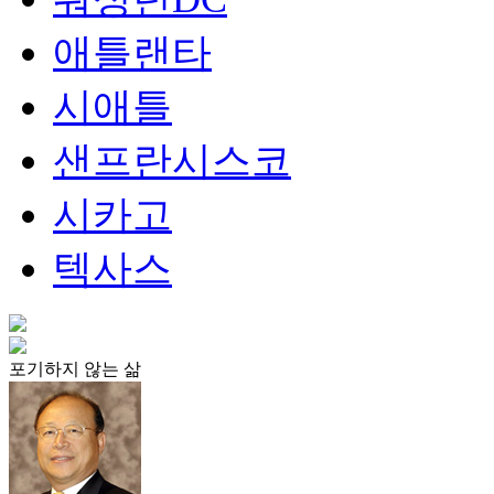
애틀랜타
시애틀
샌프란시스코
시카고
텍사스
포기하지 않는 삶