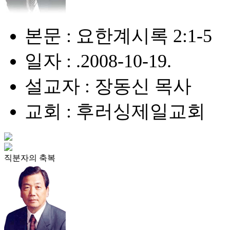
본문 : 요한계시록 2:1-5
일자 : .2008-10-19.
설교자 : 장동신 목사
교회 : 후러싱제일교회
직분자의 축복