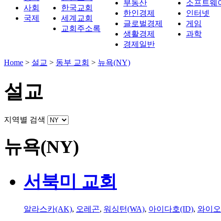
부동산
소프트웨
사회
한국교회
한인경제
인터넷
국제
세계교회
글로벌경제
게임
교회주소록
생활경제
과학
경제일반
Home
>
설교
>
동부 교회
>
뉴욕(NY)
설교
지역별 검색
뉴욕(NY)
서북미 교회
알라스카(AK)
,
오레곤
,
워싱턴(WA)
,
아이다호(ID)
,
와이오