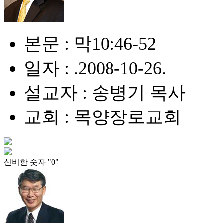
본문 : 막10:46-52
일자 : .2008-10-26.
설교자 : 송병기 목사
교회 : 목양장로교회
신비한 숫자 "0"