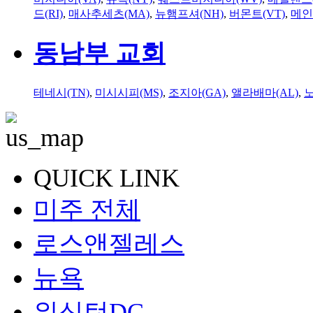
드(RI)
,
매사추세츠(MA)
,
뉴햄프셔(NH)
,
버몬트(VT)
,
메인
동남부 교회
테네시(TN)
,
미시시피(MS)
,
조지아(GA)
,
앨라배마(AL)
,
QUICK LINK
미주 전체
로스앤젤레스
뉴욕
워싱턴DC