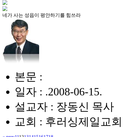
네가 사는 성읍이 평안하기를 힘쓰라
본문 :
일자 : .2008-06-15.
설교자 : 장동신 목사
교회 : 후러싱제일교회
« prev
11
12
13
14
15
16
17
18