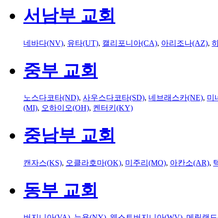
서남부 교회
네바다(NV)
,
유타(UT)
,
캘리포니아(CA)
,
아리조나(AZ)
,
하
중부 교회
노스다코타(ND)
,
사우스다코타(SD)
,
네브래스카(NE)
,
미
(MI)
,
오하이오(OH)
,
켄터키(KY)
중남부 교회
캔자스(KS)
,
오클라호마(OK)
,
미주리(MO)
,
아칸소(AR)
,
동부 교회
버지니아(VA)
,
뉴욕(NY)
,
웨스트버지니아(WV)
,
메릴랜드(