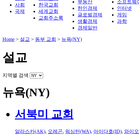
부동산
소프트웨
사회
한국교회
한인경제
인터넷
국제
세계교회
글로벌경제
게임
교회주소록
생활경제
과학
경제일반
Home
>
설교
>
동부 교회
>
뉴욕(NY)
설교
지역별 검색
뉴욕(NY)
서북미 교회
알라스카(AK)
,
오레곤
,
워싱턴(WA)
,
아이다호(ID)
,
와이오