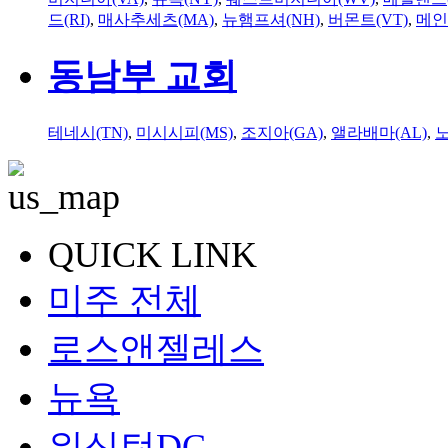
드(RI)
,
매사추세츠(MA)
,
뉴햄프셔(NH)
,
버몬트(VT)
,
메인
동남부 교회
테네시(TN)
,
미시시피(MS)
,
조지아(GA)
,
앨라배마(AL)
,
QUICK LINK
미주 전체
로스앤젤레스
뉴욕
워싱턴DC