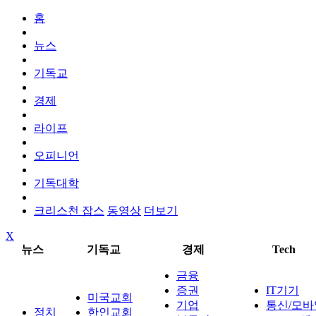
홈
뉴스
기독교
경제
라이프
오피니언
기독대학
크리스천 잡스
동영상
더보기
X
뉴스
기독교
경제
Tech
금융
증권
IT기기
미국교회
기업
통신/모바
정치
한인교회