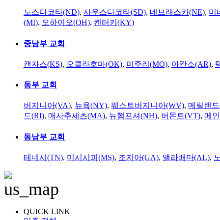
노스다코타(ND)
,
사우스다코타(SD)
,
네브래스카(NE)
,
미
(MI)
,
오하이오(OH)
,
켄터키(KY)
중남부 교회
캔자스(KS)
,
오클라호마(OK)
,
미주리(MO)
,
아칸소(AR)
,
동부 교회
버지니아(VA)
,
뉴욕(NY)
,
웨스트버지니아(WV)
,
메릴랜드(
드(RI)
,
매사추세츠(MA)
,
뉴햄프셔(NH)
,
버몬트(VT)
,
메인
동남부 교회
테네시(TN)
,
미시시피(MS)
,
조지아(GA)
,
앨라배마(AL)
,
QUICK LINK