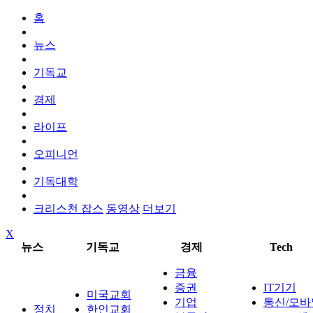
홈
뉴스
기독교
경제
라이프
오피니언
기독대학
크리스천 잡스
동영상
더보기
X
뉴스
기독교
경제
Tech
금융
증권
IT기기
미국교회
기업
통신/모바
정치
한인교회