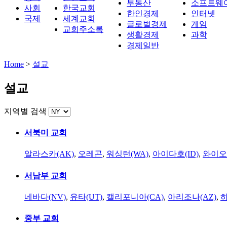
부동산
소프트웨
사회
한국교회
한인경제
인터넷
국제
세계교회
글로벌경제
게임
교회주소록
생활경제
과학
경제일반
Home
>
설교
설교
지역별 검색
서북미 교회
알라스카(AK)
,
오레곤
,
워싱턴(WA)
,
아이다호(ID)
,
와이오
서남부 교회
네바다(NV)
,
유타(UT)
,
캘리포니아(CA)
,
아리조나(AZ)
,
하
중부 교회