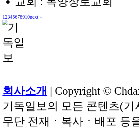
교회 : 목양장로교회
1
2
3
4
5
6
7
8
9
10
next »
회사소개
| Copyright © Chdail
기독일보의 모든 콘텐츠(기사
무단 전재ㆍ복사ㆍ배포 등을