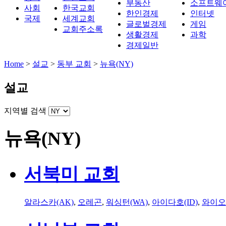
부동산
소프트웨
사회
한국교회
한인경제
인터넷
국제
세계교회
글로벌경제
게임
교회주소록
생활경제
과학
경제일반
Home
>
설교
>
동부 교회
>
뉴욕(NY)
설교
지역별 검색
뉴욕(NY)
서북미 교회
알라스카(AK)
,
오레곤
,
워싱턴(WA)
,
아이다호(ID)
,
와이오