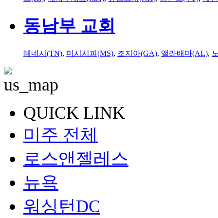
동남부 교회
테네시(TN)
,
미시시피(MS)
,
조지아(GA)
,
앨라배마(AL)
,
QUICK LINK
미주 전체
로스앤젤레스
뉴욕
워싱턴DC