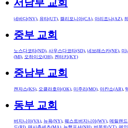
서남부 교회
네바다(NV)
,
유타(UT)
,
캘리포니아(CA)
,
아리조나(AZ)
,
하
중부 교회
노스다코타(ND)
,
사우스다코타(SD)
,
네브래스카(NE)
,
미
(MI)
,
오하이오(OH)
,
켄터키(KY)
중남부 교회
캔자스(KS)
,
오클라호마(OK)
,
미주리(MO)
,
아칸소(AR)
,
동부 교회
버지니아(VA)
,
뉴욕(NY)
,
웨스트버지니아(WV)
,
메릴랜드(
드(RI)
,
매사추세츠(MA)
,
뉴햄프셔(NH)
,
버몬트(VT)
,
메인