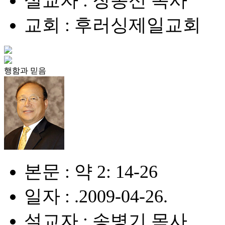
설교자 : 장동신 목사
교회 : 후러싱제일교회
행함과 믿음
본문 : 약 2: 14-26
일자 : .2009-04-26.
설교자 : 송병기 목사