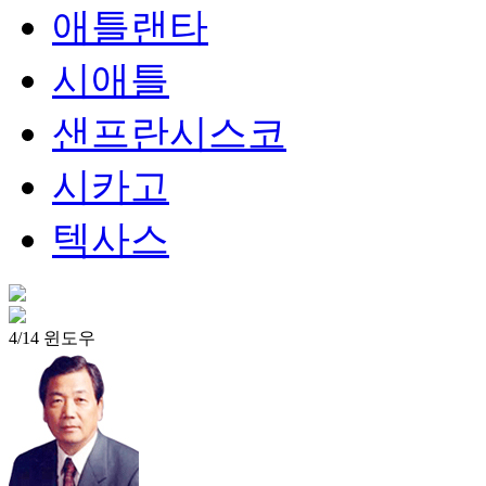
애틀랜타
시애틀
샌프란시스코
시카고
텍사스
4/14 윈도우