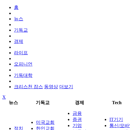
홈
뉴스
기독교
경제
라이프
오피니언
기독대학
크리스천 잡스
동영상
더보기
X
뉴스
기독교
경제
Tech
금융
증권
IT기기
미국교회
기업
통신/모바
정치
한인교회