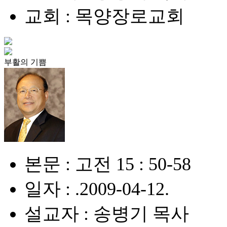
교회 : 목양장로교회
부활의 기쁨
본문 : 고전 15 : 50-58
일자 : .2009-04-12.
설교자 : 송병기 목사