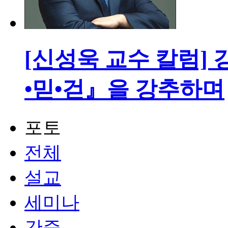
[신성욱 교수 칼럼]
•믿•걷』을 강추하며
포토
전체
설교
세미나
간증