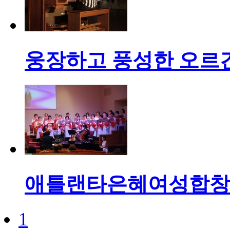
웅장하고 풍성한 오르
애틀랜타은혜여성합창단
1