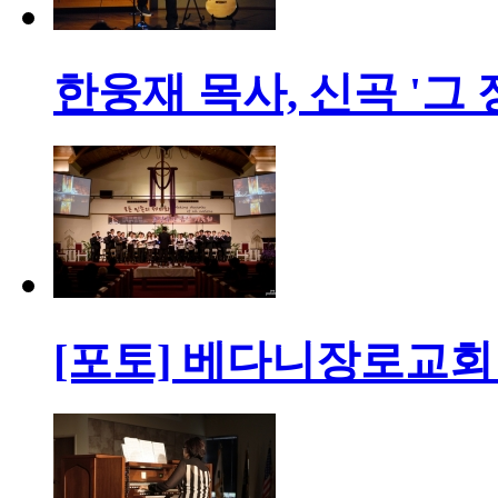
한웅재 목사, 신곡 '그
[포토] 베다니장로교회