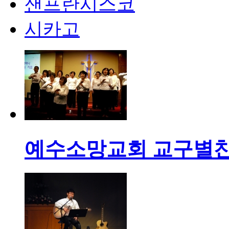
샌프란시스코
시카고
예수소망교회 교구별