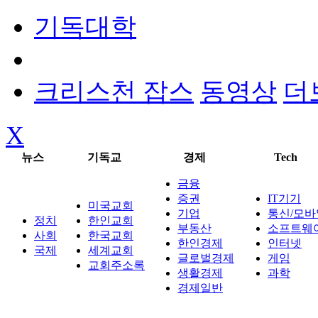
기독대학
크리스천 잡스
동영상
더
X
뉴스
기독교
경제
Tech
금융
증권
IT기기
미국교회
기업
통신/모바
정치
한인교회
부동산
소프트웨
사회
한국교회
한인경제
인터넷
국제
세계교회
글로벌경제
게임
교회주소록
생활경제
과학
경제일반