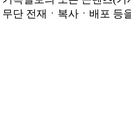
무단 전재ㆍ복사ㆍ배포 등을