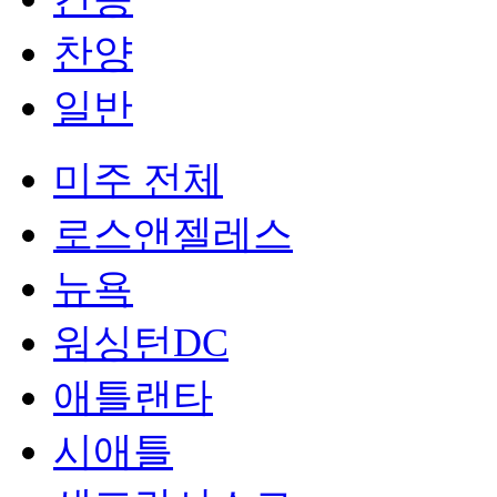
찬양
일반
미주 전체
로스앤젤레스
뉴욕
워싱턴DC
애틀랜타
시애틀