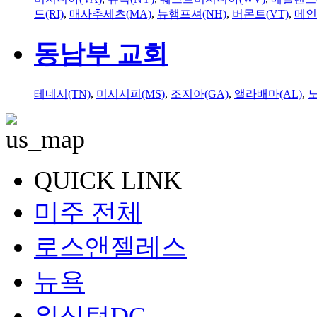
드(RI)
,
매사추세츠(MA)
,
뉴햄프셔(NH)
,
버몬트(VT)
,
메인
동남부 교회
테네시(TN)
,
미시시피(MS)
,
조지아(GA)
,
앨라배마(AL)
,
QUICK LINK
미주 전체
로스앤젤레스
뉴욕
워싱턴DC