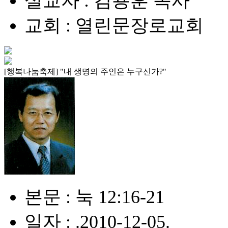
설교자 : 김용훈 목사
교회 : 열린문장로교회
[행복나눔축제] "내 생명의 주인은 누구신가?"
본문 : 눅 12:16-21
일자 : .2010-12-05.