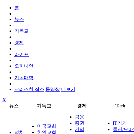
홈
뉴스
기독교
경제
라이프
오피니언
기독대학
크리스천 잡스
동영상
더보기
X
뉴스
기독교
경제
Tech
금융
증권
IT기기
미국교회
기업
통신/모바
정치
한인교회