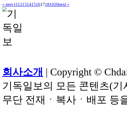
« prev
11
12
13
14
15
16
17
18
19
20
next »
회사소개
| Copyright © Chdail
기독일보의 모든 콘텐츠(기사
무단 전재ㆍ복사ㆍ배포 등을