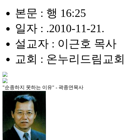
본문 : 행 16:25
일자 : .2010-11-21.
설교자 : 이근호 목사
교회 : 온누리드림교회
"순종하지 못하는 이유" - 곽종연목사