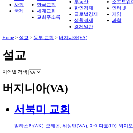
부동산
소프트웨
사회
한국교회
한인경제
인터넷
국제
세계교회
글로벌경제
게임
교회주소록
생활경제
과학
경제일반
Home
>
설교
>
동부 교회
>
버지니아(VA)
설교
지역별 검색
버지니아(VA)
서북미 교회
알라스카(AK)
,
오레곤
,
워싱턴(WA)
,
아이다호(ID)
,
와이오