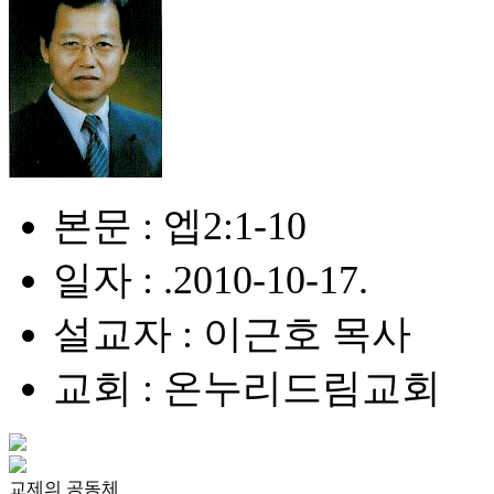
본문 : 엡2:1-10
일자 : .2010-10-17.
설교자 : 이근호 목사
교회 : 온누리드림교회
교제의 공동체