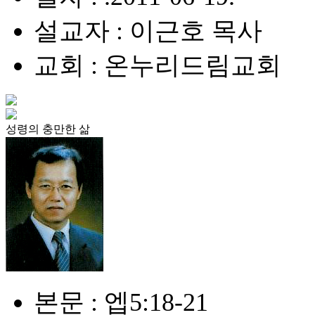
설교자 : 이근호 목사
교회 : 온누리드림교회
성령의 충만한 삶
본문 : 엡5:18-21