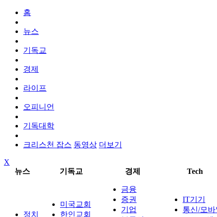
홈
뉴스
기독교
경제
라이프
오피니언
기독대학
크리스천 잡스
동영상
더보기
X
뉴스
기독교
경제
Tech
금융
증권
IT기기
미국교회
기업
통신/모바
정치
한인교회