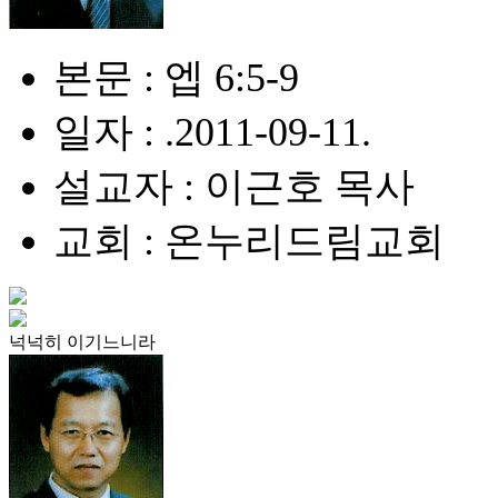
본문 : 엡 6:5-9
일자 : .2011-09-11.
설교자 : 이근호 목사
교회 : 온누리드림교회
넉넉히 이기느니라