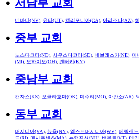
서남부 교회
네바다(NV)
,
유타(UT)
,
캘리포니아(CA)
,
아리조나(AZ)
,
하
중부 교회
노스다코타(ND)
,
사우스다코타(SD)
,
네브래스카(NE)
,
미
(MI)
,
오하이오(OH)
,
켄터키(KY)
중남부 교회
캔자스(KS)
,
오클라호마(OK)
,
미주리(MO)
,
아칸소(AR)
,
동부 교회
버지니아(VA)
,
뉴욕(NY)
,
웨스트버지니아(WV)
,
메릴랜드(
드(RI)
,
매사추세츠(MA)
,
뉴햄프셔(NH)
,
버몬트(VT)
,
메인