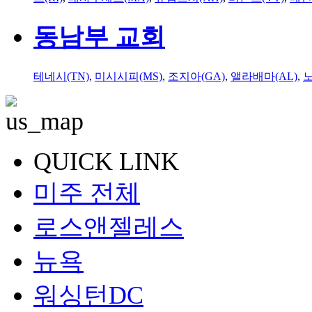
동남부 교회
테네시(TN)
,
미시시피(MS)
,
조지아(GA)
,
앨라배마(AL)
,
QUICK LINK
미주 전체
로스앤젤레스
뉴욕
워싱턴DC