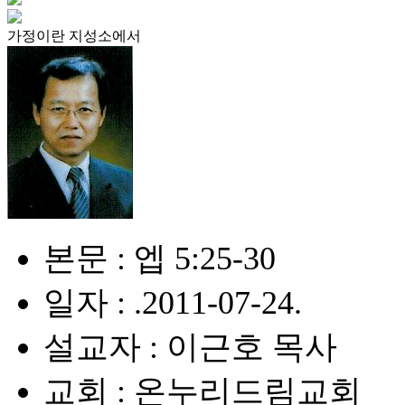
가정이란 지성소에서
본문 : 엡 5:25-30
일자 : .2011-07-24.
설교자 : 이근호 목사
교회 : 온누리드림교회