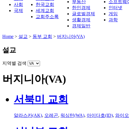
부동산
소프트웨
사회
한국교회
한인경제
인터넷
국제
세계교회
글로벌경제
게임
교회주소록
생활경제
과학
경제일반
Home
>
설교
>
동부 교회
>
버지니아(VA)
설교
지역별 검색
버지니아(VA)
서북미 교회
알라스카(AK)
,
오레곤
,
워싱턴(WA)
,
아이다호(ID)
,
와이오