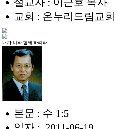
설교자 : 이근호 목사
교회 : 온누리드림교회
내가 너와 함께 하리라
본문 : 수 1:5
일자 : .2011-06-19.