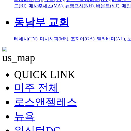
드(RI)
,
매사추세츠(MA)
,
뉴햄프셔(NH)
,
버몬트(VT)
,
메인
동남부 교회
테네시(TN)
,
미시시피(MS)
,
조지아(GA)
,
앨라배마(AL)
,
QUICK LINK
미주 전체
로스앤젤레스
뉴욕
워싱턴DC