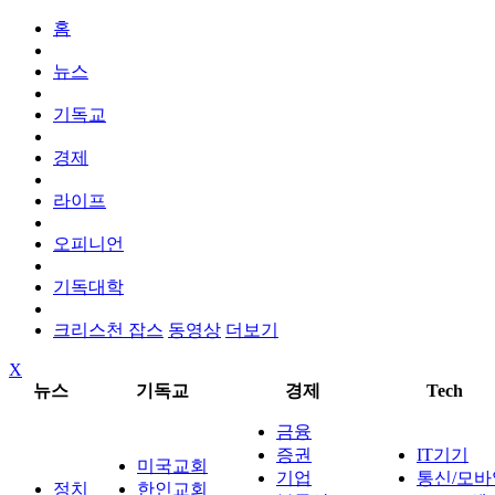
홈
뉴스
기독교
경제
라이프
오피니언
기독대학
크리스천 잡스
동영상
더보기
X
뉴스
기독교
경제
Tech
금융
증권
IT기기
미국교회
기업
통신/모바
정치
한인교회