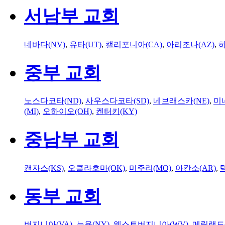
서남부 교회
네바다(NV)
,
유타(UT)
,
캘리포니아(CA)
,
아리조나(AZ)
,
하
중부 교회
노스다코타(ND)
,
사우스다코타(SD)
,
네브래스카(NE)
,
미
(MI)
,
오하이오(OH)
,
켄터키(KY)
중남부 교회
캔자스(KS)
,
오클라호마(OK)
,
미주리(MO)
,
아칸소(AR)
,
동부 교회
버지니아(VA)
,
뉴욕(NY)
,
웨스트버지니아(WV)
,
메릴랜드(