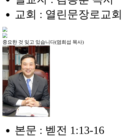
교회 : 열린문장로교회
중요한 것 잊고 있습니다(염희섭 목사)
본문 : 벧전 1:13-16