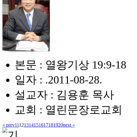
본문 : 열왕기상 19:9-18
일자 : .2011-08-28.
설교자 : 김용훈 목사
교회 : 열린문장로교회
« prev
11
12
13
14
15
16
17
18
19
20
next »