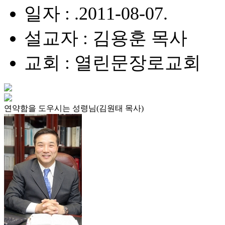
일자 : .2011-08-07.
설교자 : 김용훈 목사
교회 : 열린문장로교회
연약함을 도우시는 성령님(김원태 목사)