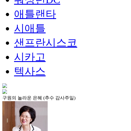
애틀랜타
시애틀
샌프란시스코
시카고
텍사스
구원의 놀라운 은혜 (추수 감사주일)