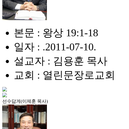
본문 : 왕상 19:1-18
일자 : .2011-07-10.
설교자 : 김용훈 목사
교회 : 열린문장로교회
선수답게(이제훈 목사)