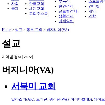
부동산
소프트웨
사회
한국교회
한인경제
인터넷
국제
세계교회
글로벌경제
게임
교회주소록
생활경제
과학
경제일반
Home
>
설교
>
동부 교회
>
버지니아(VA)
설교
지역별 검색
버지니아(VA)
서북미 교회
알라스카(AK)
,
오레곤
,
워싱턴(WA)
,
아이다호(ID)
,
와이오