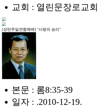
교회 : 열린문장로교회
[성탄주일연합예배] "사랑의 승리"
본문 : 롬8:35-39
일자 : .2010-12-19.