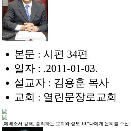
본문 : 시편 34편
일자 : .2011-01-03.
설교자 : 김용훈 목사
교회 : 열린문장로교회
[에베소서 강해] 승리하는 교회와 성도 10 "나에게 은혜를 주신