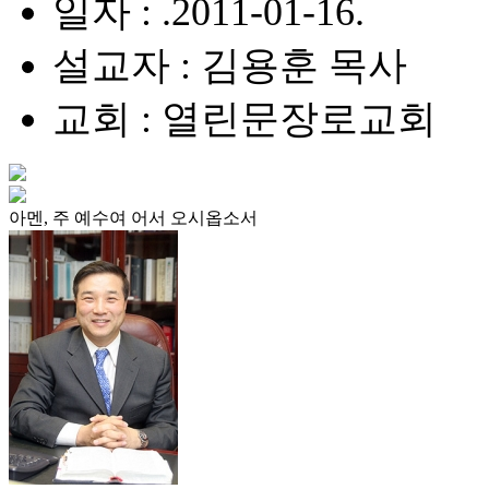
일자 : .2011-01-16.
설교자 : 김용훈 목사
교회 : 열린문장로교회
아멘, 주 예수여 어서 오시옵소서