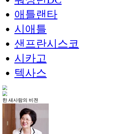
애틀랜타
시애틀
샌프란시스코
시카고
텍사스
한 새사람의 비젼