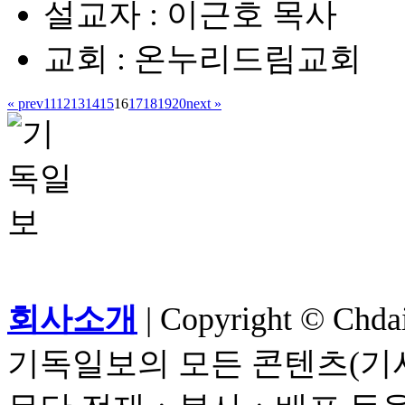
설교자 : 이근호 목사
교회 : 온누리드림교회
« prev
11
12
13
14
15
16
17
18
19
20
next »
회사소개
| Copyright © Chdail
기독일보의 모든 콘텐츠(기사