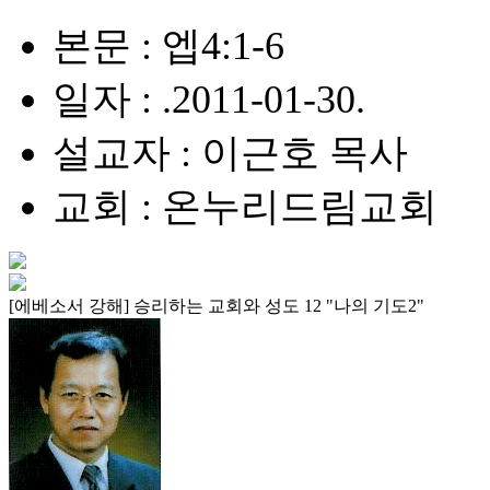
본문 : 엡4:1-6
일자 : .2011-01-30.
설교자 : 이근호 목사
교회 : 온누리드림교회
[에베소서 강해] 승리하는 교회와 성도 12 "나의 기도2"