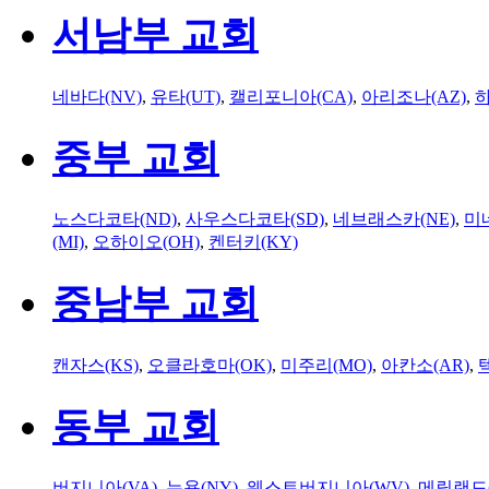
서남부 교회
네바다(NV)
,
유타(UT)
,
캘리포니아(CA)
,
아리조나(AZ)
,
하
중부 교회
노스다코타(ND)
,
사우스다코타(SD)
,
네브래스카(NE)
,
미
(MI)
,
오하이오(OH)
,
켄터키(KY)
중남부 교회
캔자스(KS)
,
오클라호마(OK)
,
미주리(MO)
,
아칸소(AR)
,
동부 교회
버지니아(VA)
,
뉴욕(NY)
,
웨스트버지니아(WV)
,
메릴랜드(