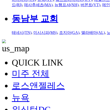
드(RI)
,
매사추세츠(MA)
,
뉴햄프셔(NH)
,
버몬트(VT)
,
메인
동남부 교회
테네시(TN)
,
미시시피(MS)
,
조지아(GA)
,
앨라배마(AL)
,
QUICK LINK
미주 전체
로스앤젤레스
뉴욕
워싱턴DC