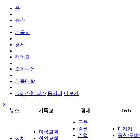
홈
뉴스
기독교
경제
라이프
오피니언
기독대학
크리스천 잡스
동영상
더보기
X
뉴스
기독교
경제
Tech
금융
증권
IT기기
미국교회
기업
통신/모바
정치
한인교회