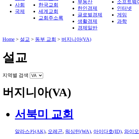
부동산
소프트웨
사회
한국교회
한인경제
인터넷
국제
세계교회
글로벌경제
게임
교회주소록
생활경제
과학
경제일반
Home
>
설교
>
동부 교회
>
버지니아(VA)
설교
지역별 검색
버지니아(VA)
서북미 교회
알라스카(AK)
,
오레곤
,
워싱턴(WA)
,
아이다호(ID)
,
와이오