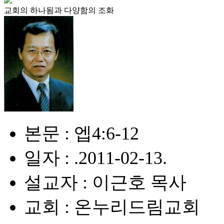
교회의 하나됨과 다양함의 조화
본문 : 엡4:6-12
일자 : .2011-02-13.
설교자 : 이근호 목사
교회 : 온누리드림교회