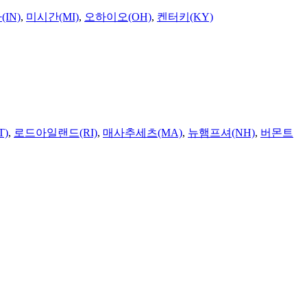
IN)
,
미시간(MI)
,
오하이오(OH)
,
켄터키(KY)
T)
,
로드아일랜드(RI)
,
매사추세츠(MA)
,
뉴햄프셔(NH)
,
버몬트