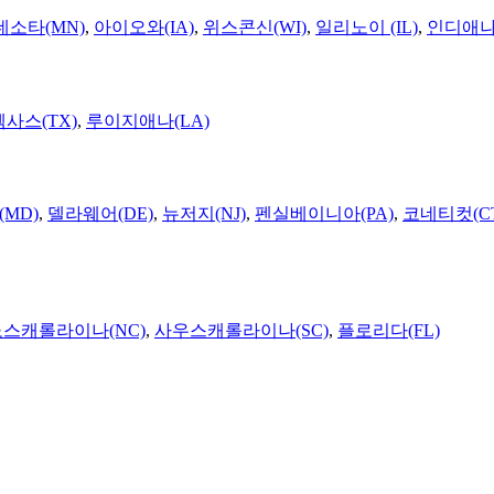
네소타(MN)
,
아이오와(IA)
,
위스콘신(WI)
,
일리노이 (IL)
,
인디애나(
텍사스(TX)
,
루이지애나(LA)
MD)
,
델라웨어(DE)
,
뉴저지(NJ)
,
펜실베이니아(PA)
,
코네티컷(C
노스캐롤라이나(NC)
,
사우스캐롤라이나(SC)
,
플로리다(FL)