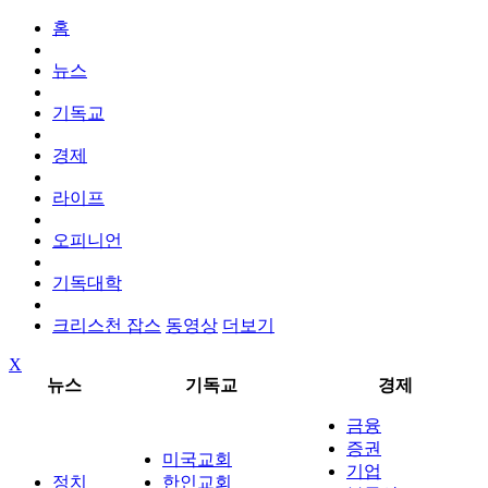
홈
뉴스
기독교
경제
라이프
오피니언
기독대학
크리스천 잡스
동영상
더보기
X
뉴스
기독교
경제
금융
증권
미국교회
기업
정치
한인교회