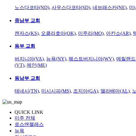
노스다코타(ND)
,
사우스다코타(SD)
,
네브래스카(NE)
,
미
중남부 교회
캔자스(KS)
,
오클라호마(OK)
,
미주리(MO)
,
아칸소(AR)
,
동부 교회
버지니아(VA)
,
뉴욕(NY)
,
웨스트버지니아(WV)
,
메릴랜드(
(VT)
,
메인(ME)
동남부 교회
테네시(TN)
,
미시시피(MS)
,
조지아(GA)
,
앨라배마(AL)
,
QUICK LINK
미주 전체
로스앤젤레스
뉴욕