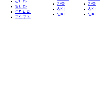
삽니다
간증
간증
팝니다
찬양
찬양
드립니다
일반
일반
구인구직