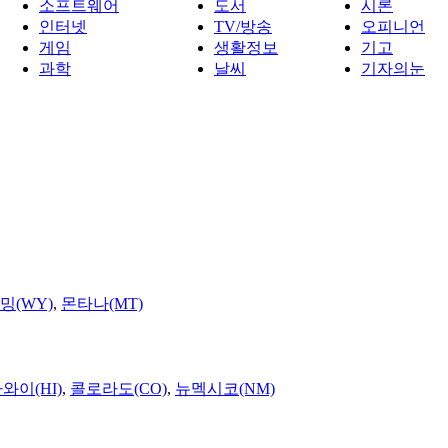
소프트웨어
도서
시론
인터넷
TV/방송
오피니언
게임
생활정보
기고
과학
날씨
기자의눈
밍(WY)
,
몬타나(MT)
와이(HI)
,
콜로라도(CO)
,
뉴멕시코(NM)