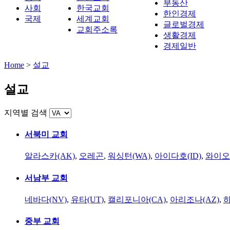
부동산
사회
한국교회
한인경제
국제
세계교회
글로벌경제
교회주소록
생활경제
경제일반
Home
>
설교
설교
지역별 검색
서북미 교회
알라스카(AK)
,
오레곤
,
워싱턴(WA)
,
아이다호(ID)
,
와이오
서남부 교회
네바다(NV)
,
유타(UT)
,
캘리포니아(CA)
,
아리조나(AZ)
,
하
중부 교회