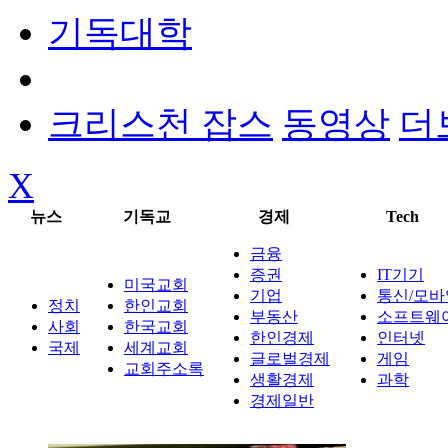
기독대학
크리스천 잡스
동영상
더
X
뉴스
기독교
경제
Tech
금융
증권
IT기기
미국교회
기업
통신/모바
정치
한인교회
부동산
소프트웨
사회
한국교회
한인경제
인터넷
국제
세계교회
글로벌경제
게임
교회주소록
생활경제
과학
경제일반