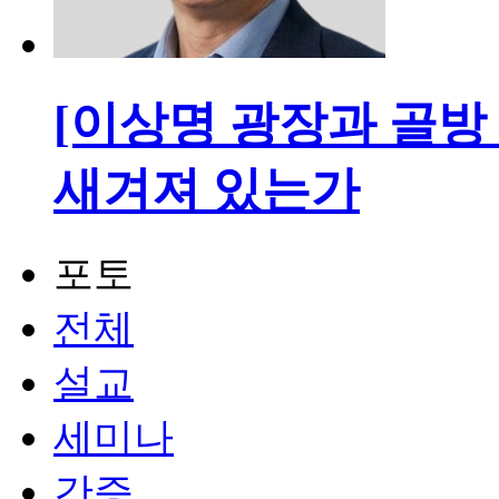
[이상명 광장과 골방 
새겨져 있는가
포토
전체
설교
세미나
간증