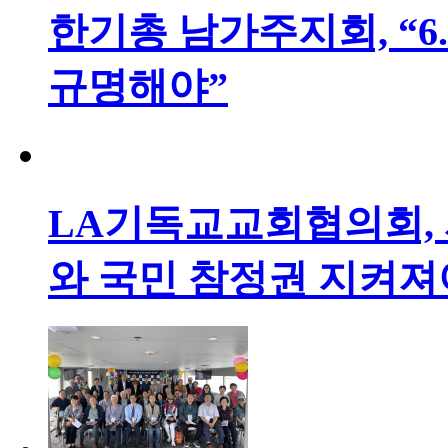
한기총 남가주지회, “6
규명해야”
LA기독교교회협의회, 
와 국민 참정권 지켜져