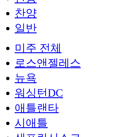
찬양
일반
미주 전체
로스앤젤레스
뉴욕
워싱턴DC
애틀랜타
시애틀