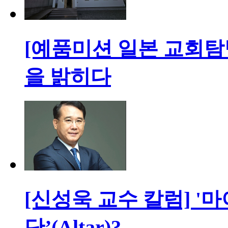
[예품미션 일본 교회탐방
을 밝히다
[신성욱 교수 칼럼] '마이크
단’(Altar)?