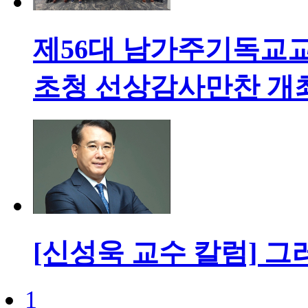
제56대 남가주기독교교
초청 선상감사만찬 개
[신성욱 교수 칼럼] 그러
1