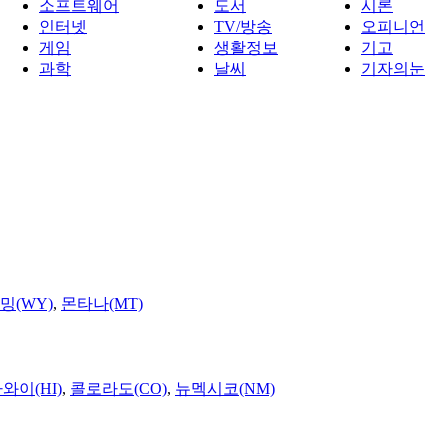
소프트웨어
도서
시론
인터넷
TV/방송
오피니언
게임
생활정보
기고
과학
날씨
기자의눈
밍(WY)
,
몬타나(MT)
와이(HI)
,
콜로라도(CO)
,
뉴멕시코(NM)