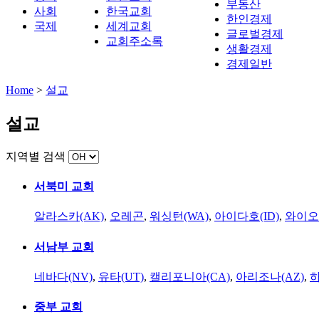
부동산
사회
한국교회
한인경제
국제
세계교회
글로벌경제
교회주소록
생활경제
경제일반
Home
>
설교
설교
지역별 검색
서북미 교회
알라스카(AK)
,
오레곤
,
워싱턴(WA)
,
아이다호(ID)
,
와이오
서남부 교회
네바다(NV)
,
유타(UT)
,
캘리포니아(CA)
,
아리조나(AZ)
,
하
중부 교회