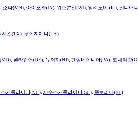
네소타(MN)
,
아이오와(IA)
,
위스콘신(WI)
,
일리노이 (IL)
,
인디애나(
텍사스(TX)
,
루이지애나(LA)
MD)
,
델라웨어(DE)
,
뉴저지(NJ)
,
펜실베이니아(PA)
,
코네티컷(C
노스캐롤라이나(NC)
,
사우스캐롤라이나(SC)
,
플로리다(FL)