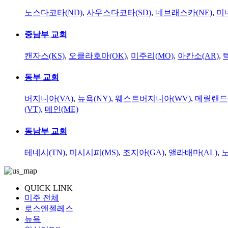
노스다코타(ND)
,
사우스다코타(SD)
,
네브래스카(NE)
,
미
중남부 교회
캔자스(KS)
,
오클라호마(OK)
,
미주리(MO)
,
아칸소(AR)
,
동부 교회
버지니아(VA)
,
뉴욕(NY)
,
웨스트버지니아(WV)
,
메릴랜드(
(VT)
,
메인(ME)
동남부 교회
테네시(TN)
,
미시시피(MS)
,
조지아(GA)
,
앨라배마(AL)
,
QUICK LINK
미주 전체
로스앤젤레스
뉴욕