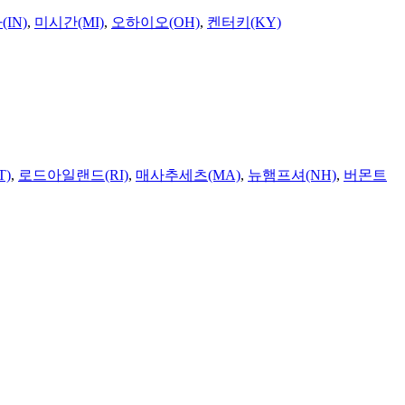
IN)
,
미시간(MI)
,
오하이오(OH)
,
켄터키(KY)
T)
,
로드아일랜드(RI)
,
매사추세츠(MA)
,
뉴햄프셔(NH)
,
버몬트