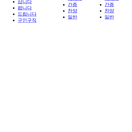
삽니다
간증
간증
팝니다
찬양
찬양
드립니다
일반
일반
구인구직