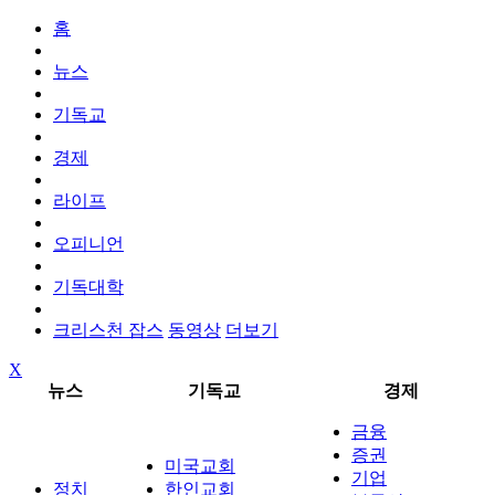
홈
뉴스
기독교
경제
라이프
오피니언
기독대학
크리스천 잡스
동영상
더보기
X
뉴스
기독교
경제
금융
증권
미국교회
기업
정치
한인교회