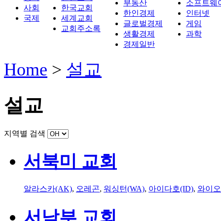
부동산
소프트웨
사회
한국교회
한인경제
인터넷
국제
세계교회
글로벌경제
게임
교회주소록
생활경제
과학
경제일반
Home
>
설교
설교
지역별 검색
서북미 교회
알라스카(AK)
,
오레곤
,
워싱턴(WA)
,
아이다호(ID)
,
와이오
서남부 교회