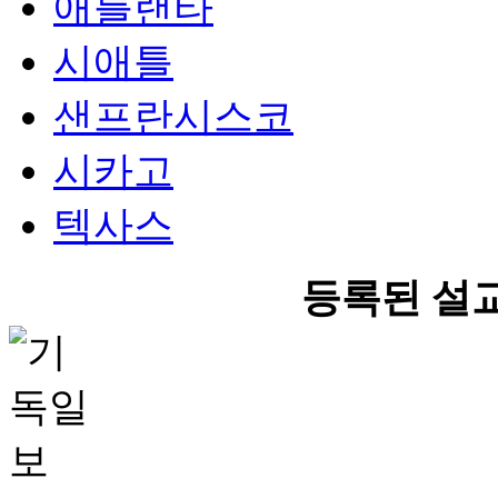
애틀랜타
시애틀
샌프란시스코
시카고
텍사스
등록된 설교