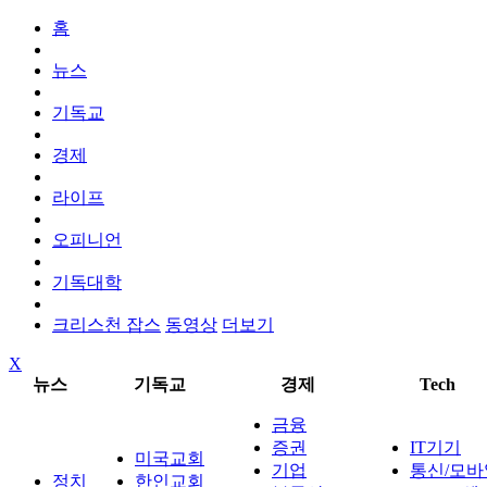
홈
뉴스
기독교
경제
라이프
오피니언
기독대학
크리스천 잡스
동영상
더보기
X
뉴스
기독교
경제
Tech
금융
증권
IT기기
미국교회
기업
통신/모바
정치
한인교회