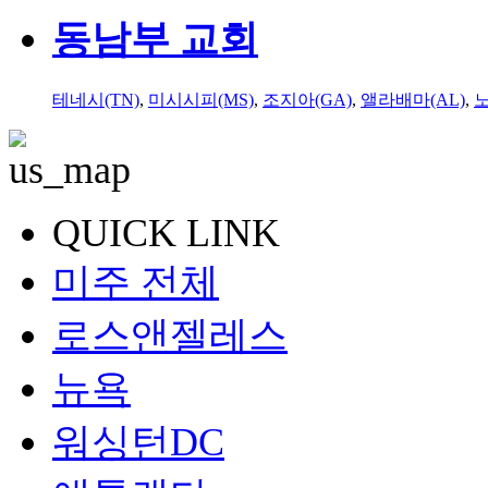
동남부 교회
테네시(TN)
,
미시시피(MS)
,
조지아(GA)
,
앨라배마(AL)
,
QUICK LINK
미주 전체
로스앤젤레스
뉴욕
워싱턴DC