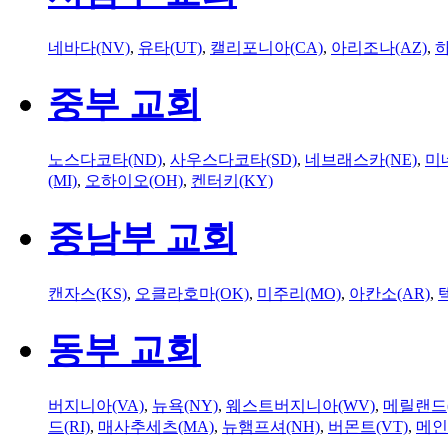
네바다(NV)
,
유타(UT)
,
캘리포니아(CA)
,
아리조나(AZ)
,
하
중부 교회
노스다코타(ND)
,
사우스다코타(SD)
,
네브래스카(NE)
,
미
(MI)
,
오하이오(OH)
,
켄터키(KY)
중남부 교회
캔자스(KS)
,
오클라호마(OK)
,
미주리(MO)
,
아칸소(AR)
,
동부 교회
버지니아(VA)
,
뉴욕(NY)
,
웨스트버지니아(WV)
,
메릴랜드(
드(RI)
,
매사추세츠(MA)
,
뉴햄프셔(NH)
,
버몬트(VT)
,
메인